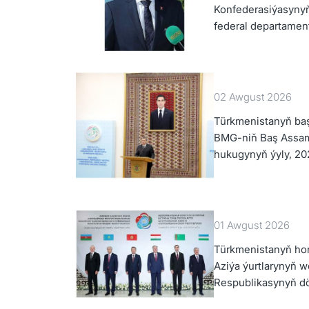
Konfederasiýasynyň 
federal departament
02 Awgust 2026
Türkmenistanyň baş
BMG-niň Baş Assam
hukugynyň ýyly, 202
Kararnamasyny dur
01 Awgust 2026
Türkmenistanyň hor
Aziýa ýurtlarynyň 
Respublikasynyň dö
däl konsultatiw du