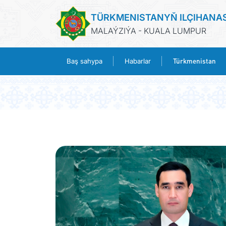
TÜRKMENISTANYŇ ILÇIHANA
MALAÝZIÝA - KUALA LUMPUR
Türkmenistan
Baş sahypa
Habarlar