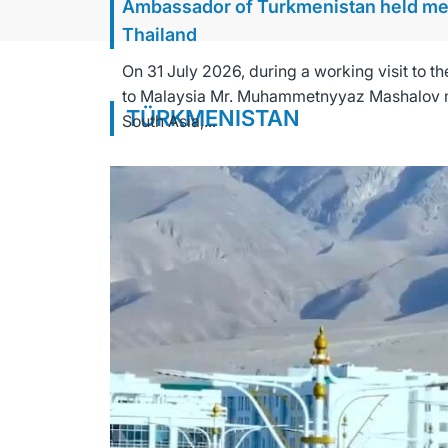
Ambassador of Turkmenistan held meeti
Thailand
On 31 July 2026, during a working visit to
to Malaysia Mr. Muhammetnyyaz Mashalov me
TÜRKMENISTAN
South Asia,...