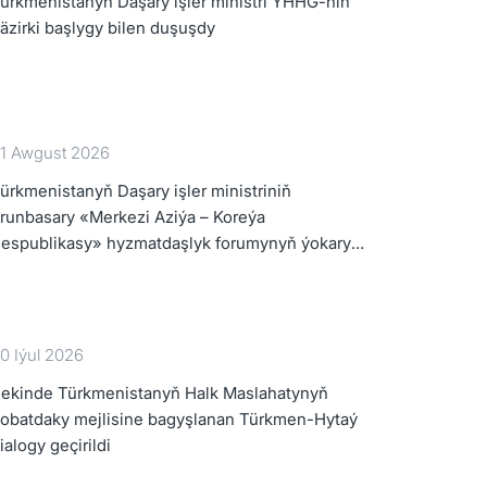
ürkmenistanyň Daşary işler ministri ÝHHG-niň
äzirki başlygy bilen duşuşdy
1 Awgust 2026
ürkmenistanyň Daşary işler ministriniň
runbasary «Merkezi Aziýa – Koreýa
espublikasy» hyzmatdaşlyk forumynyň ýokary
erejeli wezipeli adamlarynyň mejlisine gatnaşdy
0 Iýul 2026
ekinde Türkmenistanyň Halk Maslahatynyň
obatdaky mejlisine bagyşlanan Türkmen-Hytaý
ialogy geçirildi