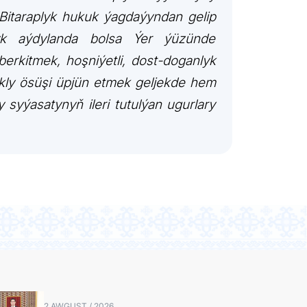
Bitaraplyk hukuk ýagdaýyndan gelip
yk aýdylanda bolsa Ýer ýüzünde
rkitmek, hoşniýetli, dost-doganlyk
kly ösüşi üpjün etmek geljekde hem
syýasatynyň ileri tutulýan ugurlary
2 AWGUST / 2026