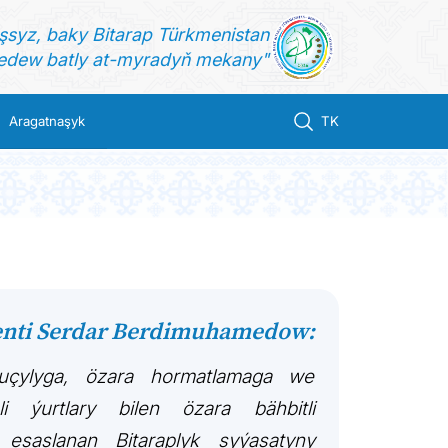
şsyz, baky Bitarap Türkmenistan
dew batly at-myradyň mekany"
Aragatnaşyk
TK
enti Serdar Berdimuhamedow:
şuçylyga, özara hormatlamaga we
i ýurtlary bilen özara bähbitli
esaslanan Bitaraplyk syýasatyny