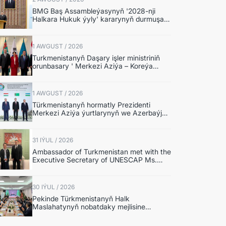
BMG Baş Assambleýasynyň '2028-nji
Halkara Hukuk ýyly' kararynyň durmuşa
geçirilmegine, Türkmenistan tarapyndan
teklip edilmegine
1 AWGUST / 2026
Turkmenistanyň Daşary işler ministriniň
orunbasary ' Merkezi Aziýa – Koreýa
Respublikasy' Hyzmatdaşlyk Forumynyň
ýokary derejeli resmileriniň ýygnagyna
gatnaşdy
1 AWGUST / 2026
Türkmenistanyň hormatly Prezidenti
Merkezi Aziýa ýurtlarynyň we Azerbaýjan
Respublikasynyň döwlet Baştutanlarynyň
resmi däl konsultatiw duşuşygyna
gatnaşdy
31 IÝUL / 2026
Ambassador of Turkmenistan met with the
Executive Secretary of UNESCAP Ms.
Armida Salsiah Alisjahbana
30 IÝUL / 2026
Pekinde Türkmenistanyň Halk
Maslahatynyň nobatdaky mejlisine
bagyşlanan Türkmen-Hytaý dialogy
geçirildi