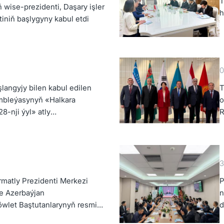
T
wise-prezidenti, Daşary işler
h
iniň başlygyny kabul etdi
0
langyjy bilen kabul edilen
T
bleýasynyň «Halkara
o
8-nji ýyl» atly
R
muşa geçirmegiň ýolunda
d
3
matly Prezidenti Merkezi
P
we Azerbaýjan
n
wlet Baştutanlarynyň resmi
d
şuşygyna gatnaşdy