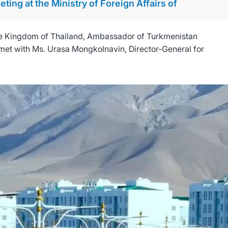
ng at the Ministry of Foreign Affairs of
 the Kingdom of Thailand, Ambassador of Turkmenistan
t with Ms. Urasa Mongkolnavin, Director-General for