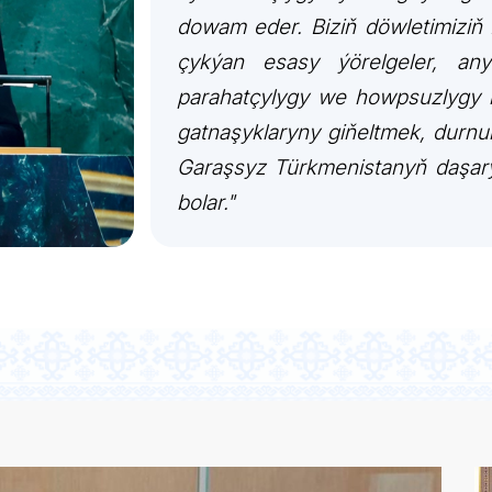
dowam eder. Biziň döwletimiziň 
ARAGATNAŞYK
çykýan esasy ýörelgeler, an
parahatçylygy we howpsuzlygy be
gatnaşyklaryny giňeltmek, durnu
Garaşsyz Türkmenistanyň daşary 
bolar."