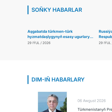
Alžiriň Ilçisi Türkmenistanyň Mejlisiniň B
gowşurdy
SOŇKY HABARLAR
30 IÝUL / 2026
Aşgabatda türkmen-türk
Russiý
hyzmatdaşlygynyň esasy ugurlary
Respub
ara alnyp maslahatlaşyldy
ministr
29 IÝUL / 2026
29 IÝUL 
geçirild
DIM-IŇ HABARLARY
06 Awgust 2026
Türkmenistanyň Pre