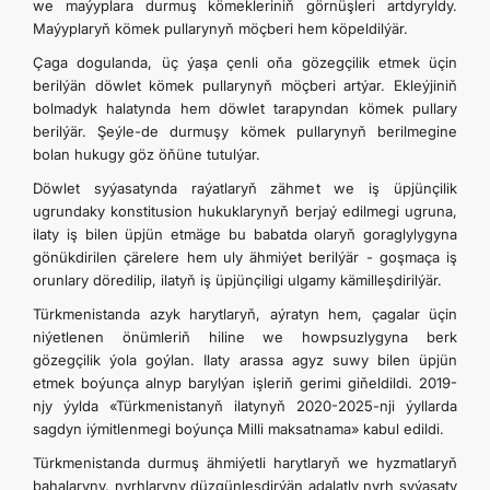
we maýyplara durmuş kömekleriniň görnüşleri artdyryldy.
Maýyplaryň kömek pullarynyň möçberi hem köpeldilýär.
Çaga dogulanda, üç ýaşa çenli oňa gözegçilik etmek üçin
berilýän döwlet kömek pullarynyň möçberi artýar. Ekleýjiniň
bolmadyk halatynda hem döwlet tarapyndan kömek pullary
berilýär. Şeýle-de durmuşy kömek pullarynyň berilmegine
bolan hukugy göz öňüne tutulýar.
Döwlet syýasatynda raýatlaryň zähmet we iş üpjünçilik
ugrundaky konstitusion hukuklarynyň berjaý edilmegi ugruna,
ilaty iş bilen üpjün etmäge bu babatda olaryň goraglylygyna
gönükdirilen çärelere hem uly ähmiýet berilýär - goşmaça iş
orunlary döredilip, ilatyň iş üpjünçiligi ulgamy kämilleşdirilýär.
Türkmenistanda azyk harytlaryň, aýratyn hem, çagalar üçin
niýetlenen önümleriň hiline we howpsuzlygyna berk
gözegçilik ýola goýlan. Ilaty arassa agyz suwy bilen üpjün
etmek boýunça alnyp barylýan işleriň gerimi giňeldildi. 2019-
njy ýylda «Türkmenistanyň ilatynyň 2020-2025-nji ýyllarda
sagdyn iýmitlenmegi boýunça Milli maksatnama» kabul edildi.
Türkmenistanda durmuş ähmiýetli harytlaryň we hyzmatlaryň
bahalaryny, nyrhlaryny düzgünleşdirýän adalatly nyrh syýasaty