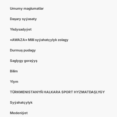
Umumy maglumatlar
Daşary syýasaty
Ykdysadyýet
«AWAZA» Milli syýahatçylyk zolagy
Durmuş pudagy
Saglygy goraýyş
Bilim
Ylym
TÜRKMENISTANYŇ HALKARA SPORT HYZMATDAŞLYGY
Syýahatçylyk
Medeniýet