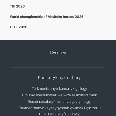
TIF 2026
World championship of Ahalteke horses 2026
OGT-2026
Gysga ýol
Konsullyk hyzmatlary
Türkmenistanyň konsullyk gullugy
Umumy maglumatlar we wiza resmileşdirmek
Resminamalaryň kanunylaşdyrylmagy
Türkmenistanyň raýatlygyndan çykmak üçin zerur
resminamalaryň sanawy