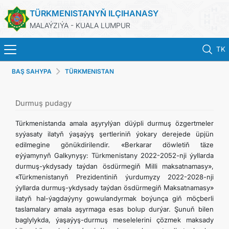
TÜRKMENISTANYŇ ILÇIHANASY
MALAÝZIÝA - KUALA LUMPUR
TK
BAŞ SAHYPA
TÜRKMENISTAN
BAŞ SAHYPA
HABARLAR
Durmuş pudagy
Türkmenistanda amala aşyrylýan düýpli durmuş özgertmeler
TÜRKMENISTAN
syýasaty ilatyň ýaşaýyş şertleriniň ýokary derejede üpjün
edilmegine gönükdirilendir. «Berkarar döwletiň täze
eýýamynyň Galkynyşy: Türkmenistany 2022-2052-nji ýyllarda
KONSULLYK HYZMATLARY
durmuş-ykdysady taýdan ösdürmegiň Milli maksatnamasy»,
«Türkmenistanyň Prezidentiniň ýurdumyzy 2022-2028-nji
DIM
ýyllarda durmuş-ykdysady taýdan ösdürmegiň Maksatnamasy»
ilatyň hal-ýagdaýyny gowulandyrmak boýunça giň möçberli
taslamalary amala aşyrmaga esas bolup durýar. Şunuň bilen
INVEST TO TURKMENISTAN!
baglylykda, ýaşaýyş-durmuş meselelerini çözmek maksady