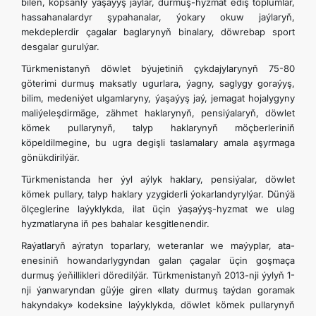
bilen, köpsanly ýaşaýyş jaýlar, durmuş-hyzmat ediş toplumlar,
ARAGATNAŞYK
hassahanalardyr şypahanalar, ýokary okuw jaýlaryň,
mekdeplerdir çagalar baglarynyň binalary, döwrebap sport
desgalar gurulýar.
Türkmenistanyň döwlet býujetiniň çykdajylarynyň 75-80
göterimi durmuş maksatly ugurlara, ýagny, saglygy goraýyş,
bilim, medeniýet ulgamlaryny, ýaşaýyş jaý, jemagat hojalygyny
maliýeleşdirmäge, zähmet haklarynyň, pensiýalaryň, döwlet
kömek pullarynyň, talyp haklarynyň möçberleriniň
köpeldilmegine, bu ugra degişli taslamalary amala aşyrmaga
gönükdirilýär.
Türkmenistanda her ýyl aýlyk haklary, pensiýalar, döwlet
kömek pullary, talyp haklary yzygiderli ýokarlandyrylýar. Dünýä
ölçeglerine laýyklykda, ilat üçin ýaşaýyş-hyzmat we ulag
hyzmatlaryna iň pes bahalar kesgitlenendir.
Raýatlaryň aýratyn toparlary, weteranlar we maýyplar, ata-
enesiniň howandarlygyndan galan çagalar üçin goşmaça
durmuş ýe­ňillikleri döredilýär. Türkmenistanyň 2013-nji ýylyň 1-
nji ýanwaryndan güýje giren «Ilaty durmuş taýdan goramak
hakyndaky» kodeksine laýyklykda, döwlet kömek pullarynyň