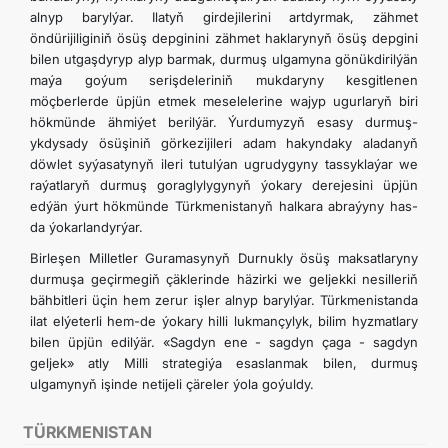
alnyp barylýar. Ilatyň girdejilerini artdyrmak, zähmet
öndürijiliginiň ösüş depginini zähmet haklarynyň ösüş depgini
bilen utgaşdyryp alyp barmak, durmuş ulgamyna gönükdirilýän
maýa goýum serişdeleriniň mukdaryny kesgitlenen
möçberlerde üpjün etmek meselelerine wajyp ugurlaryň biri
hökmünde ähmiýet berilýär. Ýurdumyzyň esasy durmuş-
ykdysady ösüşiniň görkezijileri adam hakyndaky aladanyň
döwlet syýasatynyň ileri tutulýan ugrudygyny tassyklaýar we
raýatlaryň durmuş goraglylygynyň ýokary derejesini üpjün
edýän ýurt hökmünde Türkmenistanyň halkara abraýyny has-
da ýokarlandyrýar.
Birleşen Milletler Guramasynyň Durnukly ösüş maksatlaryny
durmuşa geçirmegiň çäklerinde häzirki we geljekki nesilleriň
bähbitleri üçin hem zerur işler alnyp barylýar. Türkmenistanda
ilat elýeterli hem-de ýokary hilli lukmançylyk, bilim hyzmatlary
bilen üpjün edilýär. «Sagdyn ene - sagdyn çaga - sagdyn
geljek» atly Milli strategiýa esaslanmak bilen, durmuş
ulgamynyň işinde netijeli çäreler ýola goýuldy.
TÜRKMENISTAN