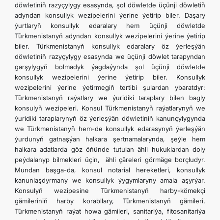
döwletiniň razyçylygy esasynda, şol döwletde üçünji döwletiň
adyndan konsullyk wezipelerini ýerine ýetirip biler. Daşary
ýurtlaryň konsullyk edaralary hem üçünji döwletde
Türkmenistanyň adyndan konsullyk wezipelerini ýerine ýetirip
biler. Türkmenistanyň konsullyk edaralary öz ýerleşýän
döwletiniň razyçylygy esasynda we üçünji döwlet tarapyndan
garşylygyň bolmadyk ýagdaýynda şol üçünji döwletde
konsullyk wezipelerini ýerine ýetirip biler. Konsullyk
wezipelerini ýerine ýetirmegiň tertibi şulardan ybaratdyr:
Türkmenistanyň raýatlary we ýuridiki taraplary bilen bagly
konsulyň wezipeleri. Konsul Türkmenistanyň raýatlarynyň we
ýuridiki taraplarynyň öz ýerleşýän döwletiniň kanunçylygynda
we Türkmenistanyň hem-de konsullyk edarasynyň ýerleşýän
ýurdunyň gatnaşýan halkara şertnamalarynda, şeýle hem
halkara adatlarda göz öňünde tutulan ähli hukuklardan doly
peýdalanyp bilmekleri üçin, ähli çäreleri görmäge borçludyr.
Mundan başga-da, konsul notarial hereketleri, konsullyk
kanunlaşdyrmany we konsullyk ýygymlaryny amala aşyrýar.
Konsulyň wezipesine Türkmenistanyň harby-kömekçi
gämileriniň harby korabllary, Türkmenistanyň gämileri,
Türkmenistanyň raýat howa gämileri, sanitariýa, fitosanitariýa