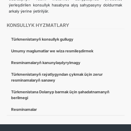
ýerleşdirilen konsullyk hasabyna alyş sahypasyny doldurmak
arkaly ýerine ýetirilýär.
KONSULLYK HYZMATLARY
Türkmenistanyň konsullyk gullugy
Umumy maglumatlar we wiza resmileşdirmek
Resminamalaryň kanunylaşdyrylmagy
Türkmenistanyň raýatlygyndan çykmak üçin zerur
resminamalaryň sanawy
Türkmenistana Dolanyp barmak üçin şahadatnamanyň
berilmegi
Resminamalar