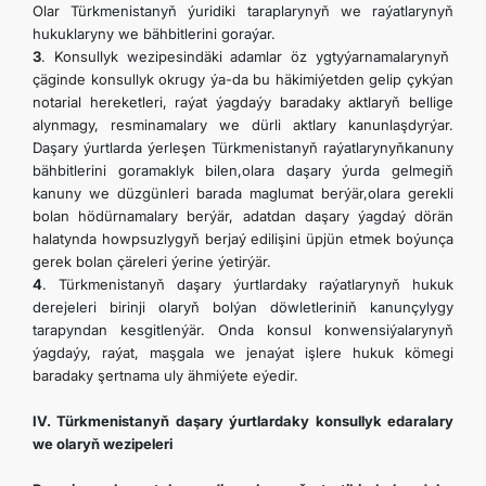
Olar Türkmenistanyň ýuridiki taraplarynyň we raýatlarynyň
hukuklaryny we bähbitlerini goraýar.
3
. Konsullyk wezipesindäki adamlar öz ygtyýarnamalarynyň
çäginde konsullyk okrugy ýa-da bu häkimiýetden gelip çykýan
notarial hereketleri, raýat ýagdaýy baradaky aktlaryň bellige
alynmagy, resminamalary we dürli aktlary kanunlaşdyrýar.
Daşary ýurtlarda ýerleşen Türkmenistanyň raýatlarynyňkanuny
bähbitlerini goramaklyk bilen,olara daşary ýurda gelmegiň
kanuny we düzgünleri barada maglumat berýär,olara gerekli
bolan hödürnamalary berýär, adatdan daşary ýagdaý dörän
halatynda howpsuzlygyň berjaý edilişini üpjün etmek boýunça
gerek bolan çäreleri ýerine ýetirýär.
4
. Türkmenistanyň daşary ýurtlardaky raýatlarynyň hukuk
derejeleri birinji olaryň bolýan döwletleriniň kanunçylygy
tarapyndan kesgitlenýär. Onda konsul konwensiýalarynyň
ýagdaýy, raýat, maşgala we jenaýat işlere hukuk kömegi
baradaky şertnama uly ähmiýete eýedir.
IV. Türkmenistanyň daşary ýurtlardaky konsullyk edaralary
we olaryň wezipeleri