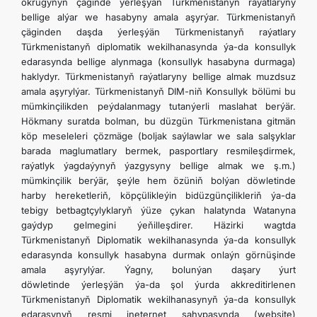
okrugynyň çäginde ýerleşýän Türkmenistanyň raýatlaryny
bellige alýar we hasabyny amala aşyrýar. Türkmenistanyň
çäginden daşda ýerleşýän Türkmenistanyň raýatlary
Türkmenistanyň diplomatik wekilhanasynda ýa-da konsullyk
edarasynda bellige alynmaga (konsullyk hasabyna durmaga)
haklydyr. Türkmenistanyň raýatlaryny bellige almak muzdsuz
amala aşyrylýar. Türkmenistanyň DIM-niň Konsullyk bölümi bu
mümkinçilikden peýdalanmagy tutanýerli maslahat berýär.
Hökmany suratda bolman, bu düzgün Türkmenistana gitmän
köp meseleleri çözmäge (boljak saýlawlar we sala salşyklar
barada maglumatlary bermek, pasportlary resmileşdirmek,
raýatlyk ýagdaýynyň ýazgysyny bellige almak we ş.m.)
mümkinçilik berýär, şeýle hem özüniň bolýan döwletinde
harby hereketleriň, köpçülikleýin bidüzgünçilikleriň ýa-da
tebigy betbagtçylyklaryň ýüze çykan halatynda Watanyna
gaýdyp gelmegini ýeňilleşdirer. Häzirki wagtda
Türkmenistanyň Diplomatik wekilhanasynda ýa-da konsullyk
edarasynda konsullyk hasabyna durmak onlaýn görnüşinde
amala aşyrylýar. Ýagny, bolunýan daşary ýurt
döwletinde ýerleşýän ýa-da şol ýurda akkreditirlenen
Türkmenistanyň Diplomatik wekilhanasynyň ýa-da konsullyk
edarasynyň resmi ineternet sahypasynda (website)