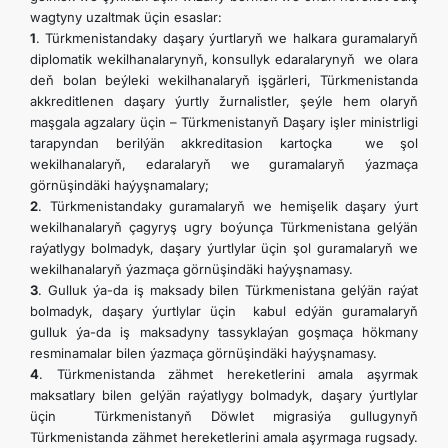
wagtyny uzaltmak üçin esaslar:
1
. Türkmenistandaky daşary ýurtlaryň we halkara guramalaryň
diplomatik wekilhanalarynyň, konsullyk edaralarynyň we olara
deň bolan beýleki wekilhanalaryň işgärleri, Türkmenistanda
akkreditlenen daşary ýurtly žurnalistler, şeýle hem olaryň
maşgala agzalary üçin – Türkmenistanyň Daşary işler ministrligi
tarapyndan berilýän akkreditasion kartoçka we şol
wekilhanalaryň, edaralaryň we guramalaryň ýazmaça
görnüşindäki haýyşnamalary;
2
. Türkmenistandaky guramalaryň we hemişelik daşary ýurt
wekilhanalaryň çagyryş ugry boýunça Türkmenistana gelýän
raýatlygy bolmadyk, daşary ýurtlylar üçin şol guramalaryň we
wekilhanalaryň ýazmaça görnüşindäki haýyşnamasy.
3
. Gulluk ýa-da iş maksady bilen Türkmenistana gelýän raýat
bolmadyk, daşary ýurtlylar üçin kabul edýän guramalaryň
gulluk ýa-da iş maksadyny tassyklaýan goşmaça hökmany
resminamalar bilen ýazmaça görnüşindäki haýyşnamasy.
4
. Türkmenistanda zähmet hereketlerini amala aşyrmak
maksatlary bilen gelýän raýatlygy bolmadyk, daşary ýurtlylar
üçin Türkmenistanyň Döwlet migrasiýa gullugynyň
Türkmenistanda zähmet hereketlerini amala aşyrmaga rugsady.