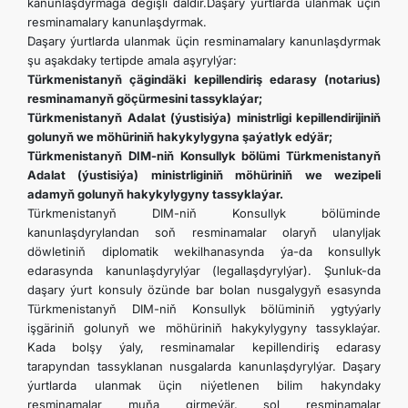
kanunlaşdyrmaga degişli däldir.Daşary ýurtlarda ulanmak üçin
resminamalary kanunlaşdyrmak.
Daşary ýurtlarda ulanmak üçin resminamalary kanunlaşdyrmak
şu aşakdaky tertipde amala aşyrylýar:
Türkmenistanyň çägindäki kepillendiriş edarasy (notarius)
resminamanyň göçürmesini tassyklaýar;
Türkmenistanyň Adalat (ýustisiýa) ministrligi kepillendirijiniň
golunyň we möhüriniň hakykylygyna şaýatlyk edýär;
Türkmenistanyň DIM-niň Konsullyk bölümi Türkmenistanyň
Adalat (ýustisiýa) ministrliginiň möhüriniň we wezipeli
adamyň golunyň hakykylygyny tassyklaýar.
Türkmenistanyň DIM-niň Konsullyk bölüminde
kanunlaşdyrylandan soň resminamalar olaryň ulanyljak
döwletiniň diplomatik wekilhanasynda ýa-da konsullyk
edarasynda kanunlaşdyrylýar (legallaşdyrylýar). Şunluk-da
daşary ýurt konsuly özünde bar bolan nusgalygyň esasynda
Türkmenistanyň DIM-niň Konsullyk bölüminiň ygtyýarly
işgäriniň golunyň we möhüriniň hakykylygyny tassyklaýar.
Kada bolşy ýaly, resminamalar kepillendiriş edarasy
tarapyndan tassyklanan nusgalarda kanunlaşdyrylýar. Daşary
ýurtlarda ulanmak üçin niýetlenen bilim hakyndaky
resminamalar muňa girmeýär, şol resminamalar