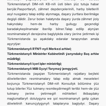
Türkmenistanyň DIM-niň KB-niň üsti bilen ýüz tutuja habar
berýär.Pasportlaryň, zähmet depderçeleriniň, harby biletleriň
asyl nusgalary talap edilip alynmaga, daşary ýurtlara iberilmäge
degişli däldir. Zerur bolan halatynda daşary ýurda zähmet ýoly
hakyndaky hem-de harby gullugy geçendigi
baradakykepilnamalar iberilip bilner.Talap edilip alynýan
resminamalaryň derejesine baglylykda olary ýerine ýetirmek işi
Türkmenistanda şu aşakdaky edaralar tarapyndan amala
aşyrylýar:
Türkmenistanyň RÝNÝ-nyň Merkezi arhiwi;
Türkmenistanyň Ministrler Kabinetiniň ýanyndaky Baş arhiw
müdirligi;
Türkmenistanyň Içeri işler ministrligi;
Türkmenistanyň Milli Gyzyl Ýarymaý jemgyýeti.
Türkmenistanda ýaşaýan Türkmenistanyň raýatlary beýleki
döwletlerden resminamalary talap edip almak meseleleri
boýunça Türkmenistanyň DIM-niň Konsullyk bölümine ýüz
tutup bilerler.Ýüz tutmany resmileşdirmegiň tertibi hem-de ýüz
tutmany ýerine ýetirmegiň möhletleri ilkibaşdaky
maglumatlaryň dolulygyna we şol resminamanyň gelip çykan
döwletiniň kanunçylygynyň talaplaryna baglydyr. Daşary