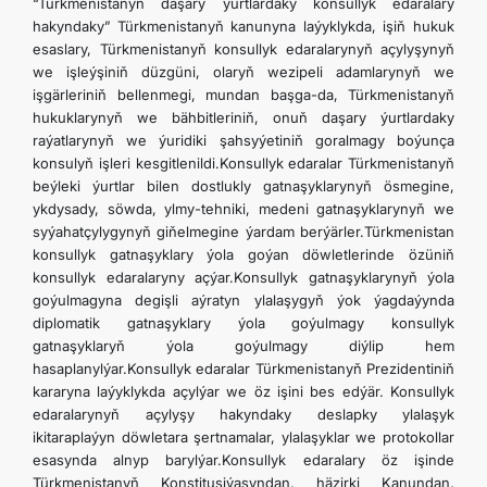
“Türkmenistanyň daşary ýurtlardaky konsullyk edaralary
ARAGATNAŞYK
hakyndaky” Türkmenistanyň kanunyna laýyklykda, işiň hukuk
esaslary, Türkmenistanyň konsullyk edaralarynyň açylyşynyň
we işleýşiniň düzgüni, olaryň wezipeli adamlarynyň we
işgärleriniň bellenmegi, mundan başga-da, Türkmenistanyň
hukuklarynyň we bähbitleriniň, onuň daşary ýurtlardaky
raýatlarynyň we ýuridiki şahsyýetiniň goralmagy boýunça
konsulyň işleri kesgitlenildi.Konsullyk edaralar Türkmenistanyň
beýleki ýurtlar bilen dostlukly gatnaşyklarynyň ösmegine,
ykdysady, söwda, ylmy-tehniki, medeni gatnaşyklarynyň we
syýahatçylygynyň giňelmegine ýardam berýärler.Türkmenistan
konsullyk gatnaşyklary ýola goýan döwletlerinde özüniň
konsullyk edaralaryny açýar.Konsullyk gatnaşyklarynyň ýola
goýulmagyna degişli aýratyn ylalaşygyň ýok ýagdaýynda
diplomatik gatnaşyklary ýola goýulmagy konsullyk
gatnaşyklaryň ýola goýulmagy diýlip hem
hasaplanylýar.Konsullyk edaralar Türkmenistanyň Prezidentiniň
kararyna laýyklykda açylýar we öz işini bes edýär. Konsullyk
edaralarynyň açylyşy hakyndaky deslapky ylalaşyk
ikitaraplaýyn döwletara şertnamalar, ylalaşyklar we protokollar
esasynda alnyp barylýar.Konsullyk edaralary öz işinde
Türkmenistanyň Konstitusiýasyndan, häzirki Kanundan,