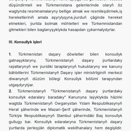
düşündirmeli we Türkmenistana gelenlerinde olaryň öz
wagtynda resminamalaryny bellige almak we resmileşdirmek,iş
hereketleriniň amala aşyrylyşyna,ýurduň çäginde hereket
etmekleri, ýurtda bolmak möhletleri we Türkemnistandan
gitmekleri bilen baglanyşyklykda hasapdan çykarmalydyrlar.
III. Konsullyk işleri
1
. Türkmenistan daşary döwletler bilen konsullyk
gatnaşyklaryny, Türkmenistanyň daşary ýurtlardaky
raýatlarynyň we ýuridiki taraplarynyň hukuklaryny we kanuny
bähbitlerini Türkmenistanyň Daşary işler ministrliginiň merkezi
diwanynyň düzüm bölegi Konsullyk bölümi tarapyndan
utgaşdyrylýar.
2
. Türkmenistanyň “Türkmenistanyň daşary ýurtlardaky
konsullyk edaralary baradaky” Kanunyna laýyklykda häzirki
wagtda Türkmenistanyň Owganystan Yslam Respublikasynyň
Herat şäherinde we Mazari-Şerif şäherinde, Türkmenistanyň
Türkiýe Respublikasynyň Stambul şäherindäki Baş konsullyk
gullugy bar. Konsullyk edaralaryna Türkmenistanyň daşary
ýurtlarda ýerleşýän diplomatik wekilhanalary hem degişlidir.