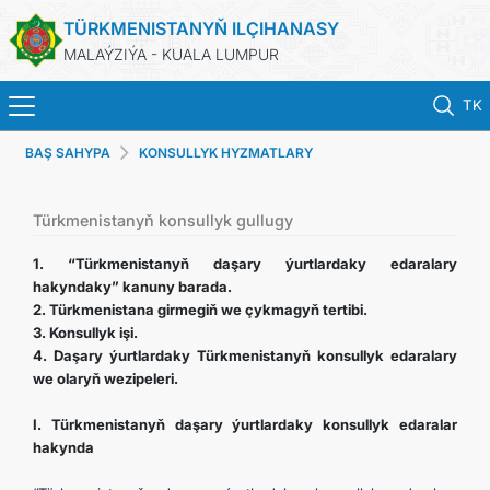
TÜRKMENISTANYŇ ILÇIHANASY
MALAÝZIÝA - KUALA LUMPUR
TK
BAŞ SAHYPA
KONSULLYK HYZMATLARY
BAŞ SAHYPA
HABARLAR
Türkmenistanyň konsullyk gullugy
1. “Türkmenistanyň daşary ýurtlardaky edaralary
TÜRKMENISTAN
hakyndaky” kanuny barada.
2. Türkmenistana girmegiň we çykmagyň tertibi.
3. Konsullyk işi.
KONSULLYK HYZMATLARY
4. Daşary ýurtlardaky Türkmenistanyň konsullyk edaralary
we olaryň wezipeleri.
DIM
I. Türkmenistanyň daşary ýurtlardaky konsullyk edaralar
hakynda
INVEST TO TURKMENISTAN!