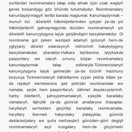
ýurtlardan resminamalary talap edip almak üçin uzak wagtyň
gerek bolýandygy göz öňünde tutulmalydyr. Resminamalary
kanunlaşdyrmagyň tertibi barada maglumat. Kanunlaşdyrmak –
munuň özi döwletiň häkimiýetlerinden çykýan ýa-da şol
häkimiýetleriň gatnaşmagynda düzülen resminamanyň şol
döwletiň kanunçylygyna laýyk gelýändigini tassyklamakdyr. Ol
resminama gol çeken wezipeli adamyň golunyň hem-de
ygtyýarly döwlet edarasynyň möhüriniň hakykylygyny
tassyklamakdan ybaratdyr.Halkara tejribesine laýyklykda
pasportlary we olaryň ornuny tutýan resminamalary
kanunlaşdyrmak talap edilmeýär.Türkmenistanyň
kanunçylygyna laýyk gelmeýän ýa-da özüniň mazmuny
boýunça Türkmenistanyň bähbitlerine zyýan ýetirip biljek ýa-
da raýatyň mertebesine şek ýetirýän resminamalar we
namalar, şeýle hem pasportlaryň, zähmet depderçeleriniň,
harby biletleriň, şahsyýetnamalaryň, eýeçilik baradaky
namalaryň, täjirçilik ýa-da gümrük amallaryna (hasaplar,
harytlaryň serhetden geçirilişi baradaky resminamalar,
harytlary ibermek hakyndaky ylalaşyklar, gümrük
deklarasiýalary we şuňa meňzeşler) gönüden-göni degişli
resminamalaryň asyl nusgalary hem-de göçürmelri