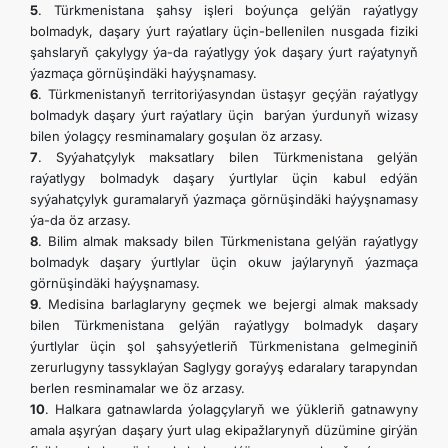
5
. Türkmenistana şahsy işleri boýunça gelýän raýatlygy
bolmadyk, daşary ýurt raýatlary üçin-bellenilen nusgada fiziki
şahslaryň çakylygy ýa-da raýatlygy ýok daşary ýurt raýatynyň
ýazmaça görnüşindäki haýyşnamasy.
6
. Türkmenistanyň territoriýasyndan üstaşyr geçýän raýatlygy
bolmadyk daşary ýurt raýatlary üçin barýan ýurdunyň wizasy
bilen ýolagçy resminamalary goşulan öz arzasy.
7
. Syýahatçylyk maksatlary bilen Türkmenistana gelýän
raýatlygy bolmadyk daşary ýurtlylar üçin kabul edýän
syýahatçylyk guramalaryň ýazmaça görnüşindäki haýyşnamasy
ýa-da öz arzasy.
8
. Bilim almak maksady bilen Türkmenistana gelýän raýatlygy
bolmadyk daşary ýurtlylar üçin okuw jaýlarynyň ýazmaça
görnüşindäki haýyşnamasy.
9
. Medisina barlaglaryny geçmek we bejergi almak maksady
bilen Türkmenistana gelýän raýatlygy bolmadyk daşary
ýurtlylar üçin şol şahsyýetleriň Türkmenistana gelmeginiň
zerurlugyny tassyklaýan Saglygy goraýyş edaralary tarapyndan
berlen resminamalar we öz arzasy.
10
. Halkara gatnawlarda ýolagçylaryň we ýükleriň gatnawyny
amala aşyrýan daşary ýurt ulag ekipažlarynyň düzümine girýän