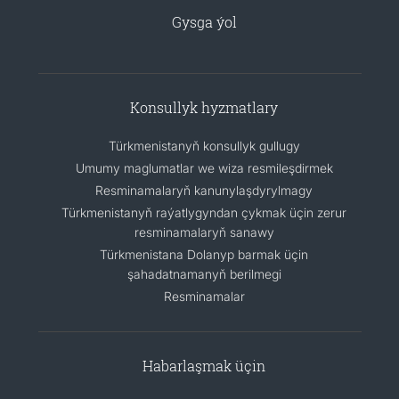
Gysga ýol
Konsullyk hyzmatlary
Türkmenistanyň konsullyk gullugy
Umumy maglumatlar we wiza resmileşdirmek
Resminamalaryň kanunylaşdyrylmagy
Türkmenistanyň raýatlygyndan çykmak üçin zerur
resminamalaryň sanawy
Türkmenistana Dolanyp barmak üçin
şahadatnamanyň berilmegi
Resminamalar
Habarlaşmak üçin