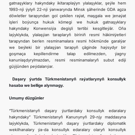
gatnaşyklary hakyndaky ikitaraplaýyn ylalaşyklar, şeýle hem
1993-nji ýylyň 22-nji ýanwarynda Minsk şäherinde GDA agza
döwletler tarapyndan gol çekilen raýat, maşgala we jenaýat
işleri boýunça hukuk kömegi we hukuk gatnaşyklary
hakyndaky Konwensiýa degişli tertibi kesgitleýär. Oňa
laýyklykda, ylalaşýan taraplaryň biriniň resmi häkimiýetleri
tarapyndan berlen resminamalara resmi hökmünde garalýar
we beýleki bir ylalaşýan tarapyň çäginde haýsydyr bir
goşmaça kepillendirme talap edilmezden, ýagny
kanunlaşdyrylmazdan, resmi resminamalaryň subut ediji
güýjünden peýdalanýar.
Daşary ýurtda Türkmenistanyň raýatlarynyň konsullyk
hasaba we bellige alynmagy.
Umumy düzgünler
“Türkmenistanyň daşary ýurtlardaky konsullyk edaralary
hakyndaky” Türkmenistanyň Kanunynyň 29-njy maddasyna
laýyklykda, Türkmenistanyň daşary ýurtlardaky diplomatik
wekilhanalary ýa-da konsullyk edaralary olaryň konsullyk