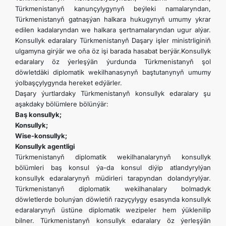
Türkmenistanyň kanunçylygynyň beýleki namalaryndan,
Türkmenistanyň gatnaşýan halkara hukugynyň umumy ykrar
edilen kadalaryndan we halkara şertnamalaryndan ugur alýar.
Konsullyk edaralary Türkmenistanyň Daşary işler ministrliginiň
ulgamyna girýär we oňa öz işi barada hasabat berýär.Konsullyk
edaralary öz ýerleşýän ýurdunda Türkmenistanyň şol
döwletdäki diplomatik wekilhanasynyň baştutanynyň umumy
ýolbaşçylygynda hereket edýärler.
Daşary ýurtlardaky Türkmenistanyň konsullyk edaralary şu
aşakdaky bölümlere bölünýär:
Baş konsullyk;
Konsullyk;
Wise-konsullyk;
Konsullyk agentligi
Türkmenistanyň diplomatik wekilhanalarynyň konsullyk
bölümleri baş konsul ýa-da konsul diýip atlandyrylýan
konsullyk edaralarynyň müdirleri tarapyndan dolandyrylýar.
Türkmenistanyň diplomatik wekilhanalary bolmadyk
döwletlerde bolunýan döwletiň razyçylygy esasynda konsullyk
edaralarynyň üstüne diplomatik wezipeler hem ýüklenilip
bilner. Türkmenistanyň konsullyk edaralary öz ýerleşýän