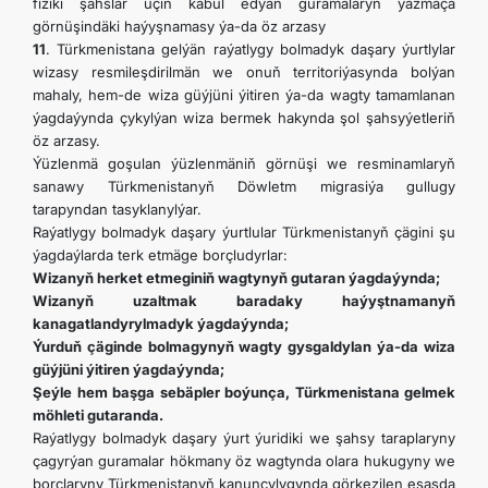
fiziki şahslar üçin kabul edýän guramalaryň ýazmaça
görnüşindäki haýyşnamasy ýa-da öz arzasy
11
. Türkmenistana gelýän raýatlygy bolmadyk daşary ýurtlylar
wizasy resmileşdirilmän we onuň territoriýasynda bolýan
mahaly, hem-de wiza güýjüni ýitiren ýa-da wagty tamamlanan
ýagdaýynda çykylýan wiza bermek hakynda şol şahsyýetleriň
öz arzasy.
Ýüzlenmä goşulan ýüzlenmäniň görnüşi we resminamlaryň
sanawy Türkmenistanyň Döwletm migrasiýa gullugy
tarapyndan tasyklanylýar.
Raýatlygy bolmadyk daşary ýurtlular Türkmenistanyň çägini şu
ýagdaýlarda terk etmäge borçludyrlar:
Wizanyň herket etmeginiň wagtynyň gutaran ýagdaýynda;
Wizanyň uzaltmak baradaky haýyştnamanyň
kanagatlandyrylmadyk ýagdaýynda;
Ýurduň çäginde bolmagynyň wagty gysgaldylan ýa-da wiza
güýjüni ýitiren ýagdaýynda;
Şeýle hem başga sebäpler boýunça, Türkmenistana gelmek
möhleti gutaranda.
Raýatlygy bolmadyk daşary ýurt ýuridiki we şahsy taraplaryny
çagyrýan guramalar hökmany öz wagtynda olara hukugyny we
borçlaryny Türkmenistanyň kanunçylygynda görkezilen esasda