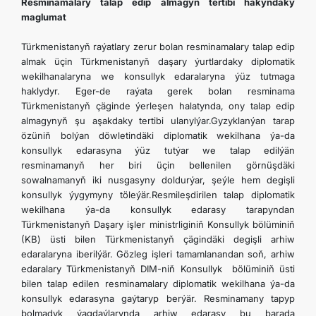
Resminamalary talap edip almagyň tertibi hakyndaky
maglumat
Türkmenistanyň raýatlary zerur bolan resminamalary talap edip
almak üçin Türkmenistanyň daşary ýurtlardaky diplomatik
wekilhanalaryna we konsullyk edaralaryna ýüz tutmaga
haklydyr. Eger-de raýata gerek bolan resminama
Türkmenistanyň çäginde ýerleşen halatynda, ony talap edip
almagynyň şu aşakdaky tertibi ulanylýar.Gyzyklanýan tarap
özüniň bolýan döwletindäki diplomatik wekilhana ýa-da
konsullyk edarasyna ýüz tutýar we talap edilýän
resminamanyň her biri üçin bellenilen görnüşdäki
sowalnamanyň iki nusgasyny doldurýar, şeýle hem degişli
konsullyk ýygymyny töleýär.Resmileşdirilen talap diplomatik
wekilhana ýa-da konsullyk edarasy tarapyndan
Türkmenistanyň Daşary işler ministrliginiň Konsullyk bölüminiň
(KB) üsti bilen Türkmenistanyň çägindäki degişli arhiw
edaralaryna iberilýär. Gözleg işleri tamamlanandan soň, arhiw
edaralary Türkmenistanyň DIM-niň Konsullyk bölüminiň üsti
bilen talap edilen resminamalary diplomatik wekilhana ýa-da
konsullyk edarasyna gaýtaryp berýär. Resminamany tapyp
bolmadyk ýagdaýlarynda arhiw edarasy bu barada