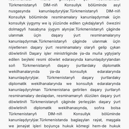
Türkmenistanyň DIM-niň Konsullyk bölüminde asyl
nusgasynda kanunlaşdyrylýar.Türkmenistanyň DIM-niň
Konsullyk bölüminde resminamalary kanunlaşdyrmak üçin
konsullyk ýygymy we iş ýüzünde edilen çykdajylaryň öwezini
dolmagyň hasabyna ýygym alynýar.Türkmenistanyň çäginde
ulanmak üçin daşary ýurt resminamalaryny
kanunlaşdyrmak.Türkmenistanyň çäginde ulanmak üçin
niýetlenen daşary ýurt resminamalary olaryň gelip çykan
döwletiniň Daşary işler ministrliginde ýa-da muňa ygtyýarly
edilen beýleki resmi döwlet edarasynda kanunlaşdyrylandan
soň Türkmenistanyň daşary ýurtlardaky diplomatik
wekilhanalarynda ýa-da konsullyk edaralarynda
kanunlaşdyrylýar. Türkmenistanyň daşary ýurtlardaky
diplomatik wekilhanalarynda we konsullyk edaralarynda
kanunlaşdyrylman Türkmenistana getirilen daşary ýurtlaryň
resminamalary deslapdan, resminamanyň düzülen daşary ýurt
döwletiniň Türkmenistanyň çäginde ýerleşýän daşary ýurt
döwletiniň diplomatik wekilhanasynda, soňra bolsa
Türkmenistanyň DIM-niň Konsullyk bölüminde
kanunlaşdyrylýar.Türkmenistanda baglaşylan raýat, maşgala
we jenaýat işleri boýunça hukuk kömegi hem-de hukuk