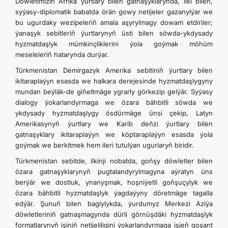
Döwletimiziň Afrika ýurtlary bilen gatnaşyklarynda, ilki bilen,
syýasy-diplomatik babatda örän gowy netijeler gazanylýar we
bu ugurdaky wezipeleriň amala aşyrylmagy dowam etdiriler;
ýanaşyk sebitleriň ýurtlarynyň üsti bilen söwda-ykdysady
hyzmatdaşlyk mümkinçliklerini ýola goýmak möhüm
meseleleriň hatarynda durýar.
Türkmenistan Demirgazyk Amerika sebitiniň ýurtlary
bilen
ikitaraplaýyn esasda we halkara derejesinde hyzmatdaşlygyny
mundan beýläk-de giňeltmäge ygrarly görkezip gelýär. Syýasy
dialogy ýokarlandyrmaga we özara bähbitli söwda we
ykdysady hyzmatdaşlygy ösdürmäge ünsi çekip, Latyn
Amerikasynyň ýurtlary we Karib deňzi ýurtlary bilen
gatnaşyklary ikitaraplaýyn we köptaraplaýyn esasda ýola
goýmak we berkitmek hem ileri tutulýan ugurlaryň biridir.
Türkmenistan sebitde, ilkinji nobatda, goňşy döwletler bilen
özara gatnaşyklarynyň pugtalandyrylmagyna aýratyn üns
berýär we dostluk, ynanyşmak, hoşniýetli goňşuçylyk we
özara bähbitli hyzmatdaşlyk ýagdaýyny döretmäge tagalla
edýär. Şunuň bilen baglylykda, ýurdumyz Merkezi Aziýa
döwletleriniň gatnaşmagynda dürli görnüşdäki hyzmatdaşlyk
formatlarynyň işiniň netijeliligini ýokarlandyrmaga işjeň goşant