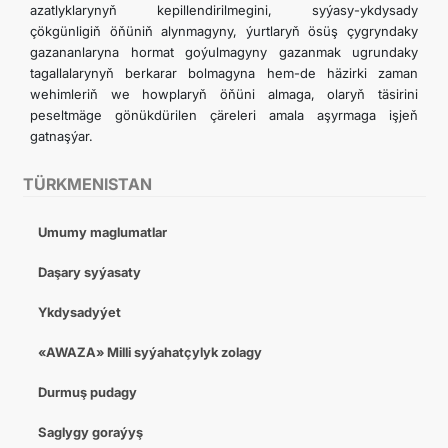
azatlyklarynyň kepillendirilmegini, syýasy-ykdysady
çökgünligiň öňüniň alynmagyny, ýurtlaryň ösüş çygryndaky
gazananlaryna hormat goýulmagyny gazanmak ugrundaky
tagallalarynyň berkarar bolmagyna hem-de häzirki zaman
wehimleriň we howplaryň öňüni almaga, olaryň täsirini
peseltmäge gönükdürilen çäreleri amala aşyrmaga işjeň
gatnaşýar.
TÜRKMENISTAN
Umumy maglumatlar
Daşary syýasaty
Ykdysadyýet
«AWAZA» Milli syýahatçylyk zolagy
Durmuş pudagy
Saglygy goraýyş