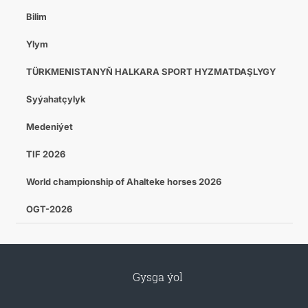
Bilim
Ylym
TÜRKMENISTANYŇ HALKARA SPORT HYZMATDAŞLYGY
Syýahatçylyk
Medeniýet
TIF 2026
World championship of Ahalteke horses 2026
OGT-2026
Gysga ýol