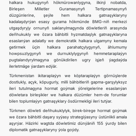
halkara hukugynyň hökmürowanlygyna, ilkinji nobatda,
Birleşen Milletler Guramasynyň Tertipnamasynyň
düzgünlerine, şeýle hem halkara gatnaşyklaryny
kadalaşdyrýan esasy gurama hökmünde BMG-niň merkezi
utgaşdyryjy ornunyň saklanylmagynda döwletleriň arasynda
deňhukukly we özara bähbitli hyzmatdaşlyk gatnaşyklaryna
esaslanýan adalatly we demokratik halkara ulgamyny kemala
getirmek üçin halkara parahatçylygynyň, ählumumy
howpsuzlygynyň we durnuklylygynyň hemmetaraplaýyn
pugtalandyrylmagyna gönükdirilen ugry işjeň ýagdaýda
ilerletmäge ýardam edýär.
Türkmenistan ikitaraplaýyn we köptaraplaýyn görnüşlerde
dostlukly, açyk, köpugurly, milli bähbitleriň gapma-garşylyksyz
ileri tutulmagyna hormat goýmak ýörelgelerine esaslanýan
döwletara birleşikler we halkara düzümler hem-de forumlar
bilen toplumlaýyn gatnaşyklary ösdürmekligi ileri tutýar.
Türkmen döwleti deňhukuklylyk, birek-birege hormat goýmak
we özara bähbitli daşary syýasy strategiýasyny üstünlikli amala
aşyrýar. Häzirki wagtda döwletimiz dünýäniň 155 ýurdy bilen
diplomatik gatnaşyklaryny ýola goýdy.