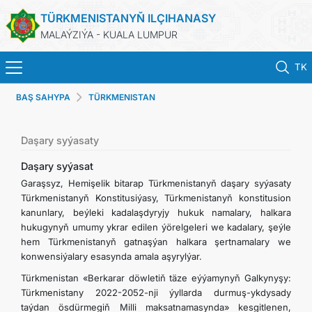
TÜRKMENISTANYŇ ILÇIHANASY
MALAÝZIÝA - KUALA LUMPUR
TK
BAŞ SAHYPA
TÜRKMENISTAN
BAŞ SAHYPA
HABARLAR
Daşary syýasaty
Daşary syýasat
TÜRKMENISTAN
Garaşsyz, Hemişelik bitarap Türkmenistanyň daşary syýasaty
Türkmenistanyň Konstitusiýasy, Türkmenistanyň konstitusion
kanunlary, beýleki kadalaşdyryjy hukuk namalary, halkara
KONSULLYK HYZMATLARY
hukugynyň umumy ykrar edilen ýörelgeleri we kadalary, şeýle
hem Türkmenistanyň gatnaşýan halkara şertnamalary we
DIM
konwensiýalary esasynda amala aşyrylýar.
Türkmenistan «Berkarar döwletiň täze eýýamynyň Galkynyşy:
INVEST TO TURKMENISTAN!
Türkmenistany 2022-2052-nji ýyllarda durmuş-ykdysady
taýdan ösdürmegiň Milli maksatnamasynda» kesgitlenen,