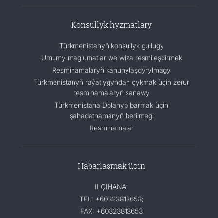
Konsullyk hyzmatlary
Türkmenistanyň konsullyk gullugy
Umumy maglumatlar we wiza resmileşdirmek
Resminamalaryň kanunylaşdyrylmagy
Türkmenistanyň raýatlygyndan çykmak üçin zerur
resminamalaryň sanawy
Türkmenistana Dolanyp barmak üçin
şahadatnamanyň berilmegi
Resminamalar
Habarlaşmak üçin
ILÇIHANA:
TEL: +60323813653;
FAX: +60323813653