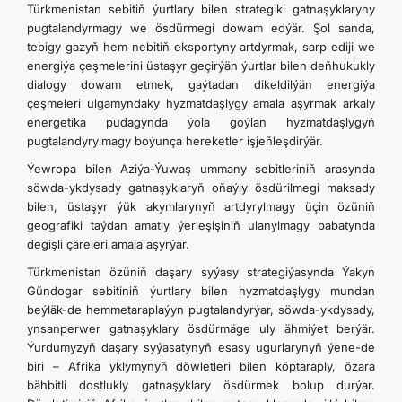
Türkmenistan sebitiň ýurtlary bilen strategiki gatnaşyklaryny
pugtalandyrmagy we ösdürmegi dowam edýär. Şol sanda,
tebigy gazyň hem nebitiň eksportyny artdyrmak, sarp ediji we
energiýa çeşmelerini üstaşyr geçirýän ýurtlar bilen deňhukukly
dialogy dowam etmek, gaýtadan dikeldilýän energiýa
çeşmeleri ulgamyndaky hyzmatdaşlygy amala aşyrmak arkaly
energetika pudagynda ýola goýlan hyzmatdaşlygyň
pugtalandyrylmagy boýunça hereketler işjeňleşdirýär.
Ýewropa bilen Aziýa-Ýuwaş ummany sebitleriniň arasynda
söwda-ykdysady gatnaşyklaryň oňaýly ösdürilmegi maksady
bilen, üstaşyr ýük akymlarynyň artdyrylmagy üçin özüniň
geografiki taýdan amatly ýerleşişiniň ulanylmagy babatynda
degişli çäreleri amala aşyrýar.
Türkmenistan özüniň daşary syýasy strategiýasynda Ýakyn
Gündogar sebitiniň ýurtlary bilen hyzmatdaşlygy mundan
beýläk-de hemmetaraplaýyn pugtalandyrýar, söwda-ykdysady,
ynsanperwer gatnaşyklary ösdürmäge uly ähmiýet berýär.
Ýurdumyzyň daşary syýasatynyň esasy ugurlarynyň ýene-de
biri – Afrika yklymynyň döwletleri bilen köptaraply, özara
bähbitli dostlukly gatnaşyklary ösdürmek bolup durýar.