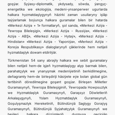
goşýar. Syýasy-diplomatik, ykdysady, söwda, ýangyç-
energetika we ekologiýa, medeni-ynsanperwer ugurlarda
halkara hyzmatdaşlygynyň häzirki zaman usullaryny işläp
taýýarlamak boýunça halkara guramalar bilen bir hatarda
«Merkezi Aziýa + 1» formatlaryň, şol sanda, «Merkezi Aziýa -
Ýewropa Bileleşigi», «Merkezi Aziýa - Russiýa», «Merkezi
Aziýa - ABŞ», «Merkezi Aziýa - Hytaý», «Merkezi Aziýa -
Hindistan» «Merkezi Aziýa - Ýaponiýa», «Merkezi Aziýa -
Koreýa Respublikasy» dialoglarynyň çäklerinde hem netijeli
hyzmatdaşlyk dowam etdirilýär.
Türkmenistan 54 sany abraýly halkara we sebit guramalary
bilen netijeli hem-de işjeň hyzmatdaşlygy alyp barmak bilen,
parahatçylyk we ynanyşmak medeniýetiniň berkidilmegine,
deňagramly hem-de birleşdiriji häsiýete eýe bolan global gün
tertibiniň döredilmegine goşant goşýar. Birleşen Milletler
Guramasynyň, Ýewropa Bileleşiginiň, Ýewropada Howpsuzlyk
we Hyzmatdaşlyk Guramasynyň, Garaşsyz Döwletleriň
Arkalaşygynyň, Yslam Hyzmatdaşlyk Guramasynyň,
Goşulyşmazlyk Hereketiniň, Bütindünýä Saglygy Goraýyş
Guramasynyň, Bütindünýä Syýahatçylyk Guramasynyň we
beýleri halkara düzümleriň durmuşa geçirýän