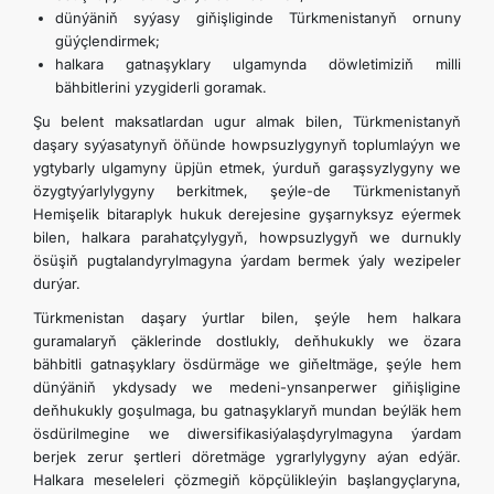
dünýäniň syýasy giňişliginde Türkmenistanyň ornuny
güýçlendirmek;
halkara gatnaşyklary ulgamynda döwletimiziň milli
bähbitlerini yzygiderli goramak.
Şu belent maksatlardan ugur almak bilen, Türkmenistanyň
daşary syýasatynyň öňünde howpsuzlygynyň toplumlaýyn we
ygtybarly ulgamyny üpjün etmek, ýurduň garaşsyzlygyny we
özygtyýarlylygyny berkitmek, şeýle-de Türkmenistanyň
Hemişelik bitaraplyk hukuk derejesine gyşarnyksyz eýermek
bilen, halkara parahatçylygyň, howpsuzlygyň we durnukly
ösüşiň pugtalandyrylmagyna ýardam bermek ýaly wezipeler
durýar.
Türkmenistan daşary ýurtlar bilen, şeýle hem halkara
guramalaryň çäklerinde dostlukly, deňhukukly we özara
bähbitli gatnaşyklary ösdürmäge we giňeltmäge, şeýle hem
dünýäniň ykdysady we medeni-ynsanperwer giňişligine
deňhukukly goşulmaga, bu gatnaşyklaryň mundan beýläk hem
ösdürilmegine we diwersifikasiýalaşdyrylmagyna ýardam
berjek zerur şertleri döretmäge ygrarlylygyny aýan edýär.
Halkara meseleleri çözmegiň köpçülikleýin başlangyçlaryna,