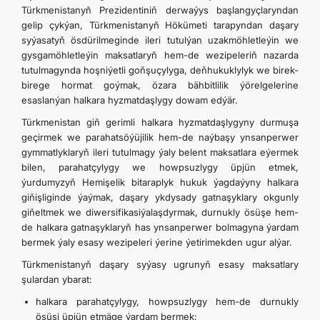
Türkmenistanyň Prezidentiniň derwaýys başlangyçlaryndan
ARAGATNAŞYK
gelip çykýan, Türkmenistanyň Hökümeti tarapyndan daşary
syýasatyň ösdürilmeginde ileri tutulýan uzakmöhletleýin we
gysgamöhletleýin maksatlaryň hem-de wezipeleriň nazarda
tutulmagynda hoşniýetli goňşuçylyga, deňhukuklylyk we birek-
birege hormat goýmak, özara bähbitlilik ýörelgelerine
esaslanýan halkara hyzmatdaşlygy dowam edýär.
Türkmenistan giň gerimli halkara hyzmatdaşlygyny durmuşa
geçirmek we parahatsöýüjilik hem-de naýbaşy ynsanperwer
gymmatlyklaryň ileri tutulmagy ýaly belent maksatlara eýermek
bilen, parahatçylygy we howpsuzlygy üpjün etmek,
ýurdumyzyň Hemişelik bitaraplyk hukuk ýagdaýyny halkara
giňişliginde ýaýmak, daşary ykdysady gatnaşyklary okgunly
giňeltmek we diwersifikasiýalaşdyrmak, durnukly ösüşe hem-
de halkara gatnaşyklaryň has ynsanperwer bolmagyna ýardam
bermek ýaly esasy wezipeleri ýerine ýetirimekden ugur alýar.
Türkmenistanyň daşary syýasy ugrunyň esasy maksatlary
şulardan ybarat:
halkara parahatçylygy, howpsuzlygy hem-de durnukly
ösüşi üpjün etmäge ýardam bermek;