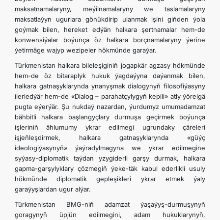
maksatnamalaryny, meýilnamalaryny we taslamalaryny
maksatlaýyn ugurlara gönükdirip ulanmak işini giňden ýola
goýmak bilen, hereket edýän halkara şertnamalar hem-de
konwensiýalar boýunça öz halkara borçnamalaryny ýerine
ýetirmäge wajyp wezipeler hökmünde garaýar.
Türkmenistan halkara bileleşiginiň jogapkär agzasy hökmünde
hem-de öz bitaraplyk hukuk ýagdaýyna daýanmak bilen,
halkara gatnaşyklarynda ynanyşmak dialogynyň filosofiýasyny
ilerledýär hem-de «Dialog – parahatçylygyň kepili» atly ýörelgä
pugta eýerýär. Şu nukdaý nazardan, ýurdumyz umumadamzat
bähbitli halkara başlangyçlary durmuşa geçirmek boýunça
işleriniň ählumumy ykrar edilmegi ugrundaky çäreleri
işjeňleşdirmek, halkara gatnaşyklarynda «güýç
ideologiýasynyň» ýaýradylmagyna we ykrar edilmegine
syýasy-diplomatik taýdan yzygiderli garşy durmak, halkara
gapma-garşylyklary çözmegiň ýeke-täk kabul ederlikli usuly
hökmünde diplomatik gepleşikleri ykrar etmek ýaly
garaýyşlardan ugur alýar.
Türkmenistan BMG-niň adamzat ýaşaýyş-durmuşynyň
goragynyň üpjün edilmegini, adam hukuklarynyň,