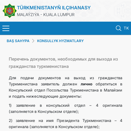
TÜRKMENISTANYŇ ILÇIHANASY
MALAÝZIÝA - KUALA LUMPUR
TK
BAŞ SAHYPA
KONSULLYK HYZMATLARY
BAŞ SAHYPA
HABARLAR
Перечень документов, необходимых для выхода из
гражданства туркменистана
TÜRKMENISTAN
Для подачи документов на выход из гражданства
Туркменистана заявитель должен
лично
обратиться в
Консульский отдел Посольства Туркменистана в Малайзии
KONSULLYK HYZMATLARY
и подать нижеследующие документы:
1) заявление в консульский отдел – 4 оригинала
DIM
(заполняется в Консульском отделе);
2) заявление на имя Президента Туркменистана – 4
INVEST TO TURKMENISTAN!
оригинала (заполняется в Консульском отделе);