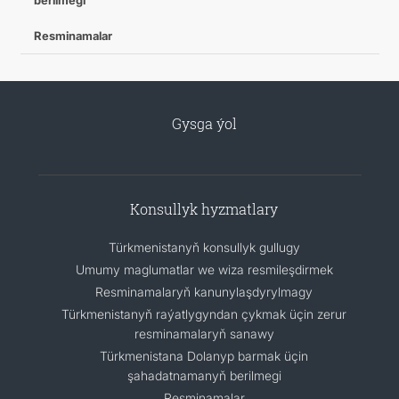
berilmegi
Resminamalar
Gysga ýol
Konsullyk hyzmatlary
Türkmenistanyň konsullyk gullugy
Umumy maglumatlar we wiza resmileşdirmek
Resminamalaryň kanunylaşdyrylmagy
Türkmenistanyň raýatlygyndan çykmak üçin zerur
resminamalaryň sanawy
Türkmenistana Dolanyp barmak üçin
şahadatnamanyň berilmegi
Resminamalar