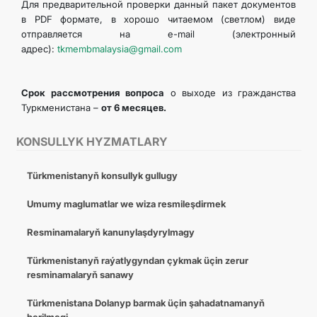
Для предварительной проверки данный пакет документов
в PDF формате, в хорошо читаемом (светлом) виде
отправляется на e-mail (электронный
адрес):
tkmembmalaysia@gmail.com
Срок рассмотрения вопроса
о выходе из гражданства
Туркменистана –
от 6 месяцев.
KONSULLYK HYZMATLARY
Türkmenistanyň konsullyk gullugy
Umumy maglumatlar we wiza resmileşdirmek
Resminamalaryň kanunylaşdyrylmagy
Türkmenistanyň raýatlygyndan çykmak üçin zerur
resminamalaryň sanawy
Türkmenistana Dolanyp barmak üçin şahadatnamanyň