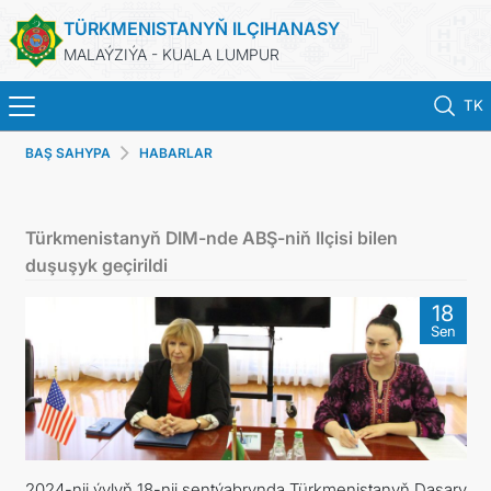
TÜRKMENISTANYŇ ILÇIHANASY
MALAÝZIÝA - KUALA LUMPUR
TK
BAŞ SAHYPA
HABARLAR
BAŞ SAHYPA
HABARLAR
Türkmenistanyň DIM-nde ABŞ-niň Ilçisi bilen
duşuşyk geçirildi
TÜRKMENISTAN
18
Sen
KONSULLYK HYZMATLARY
DIM
INVEST TO TURKMENISTAN!
2024-nji ýylyň 18-nji sentýabrynda Türkmenistanyň Daşary