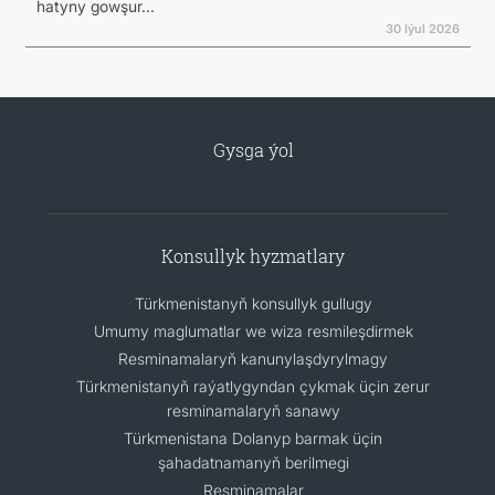
hatyny gowşur...
30 Iýul 2026
Gysga ýol
Konsullyk hyzmatlary
Türkmenistanyň konsullyk gullugy
Umumy maglumatlar we wiza resmileşdirmek
Resminamalaryň kanunylaşdyrylmagy
Türkmenistanyň raýatlygyndan çykmak üçin zerur
resminamalaryň sanawy
Türkmenistana Dolanyp barmak üçin
şahadatnamanyň berilmegi
Resminamalar