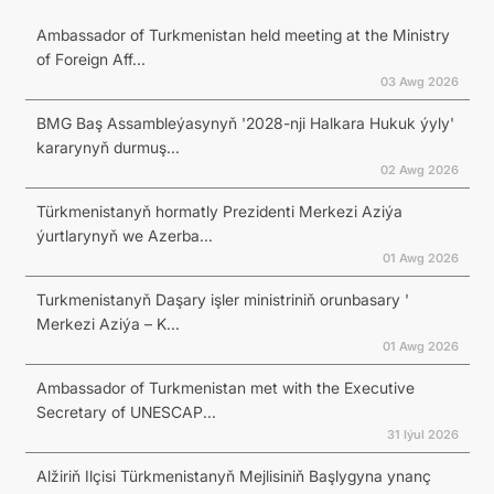
Ambassador of Turkmenistan held meeting at the Ministry
of Foreign Aff...
03 Awg 2026
BMG Baş Assambleýasynyň '2028-nji Halkara Hukuk ýyly'
kararynyň durmuş...
02 Awg 2026
Türkmenistanyň hormatly Prezidenti Merkezi Aziýa
ýurtlarynyň we Azerba...
01 Awg 2026
Turkmenistanyň Daşary işler ministriniň orunbasary '
Merkezi Aziýa – K...
01 Awg 2026
Ambassador of Turkmenistan met with the Executive
Secretary of UNESCAP...
31 Iýul 2026
Alžiriň Ilçisi Türkmenistanyň Mejlisiniň Başlygyna ynanç