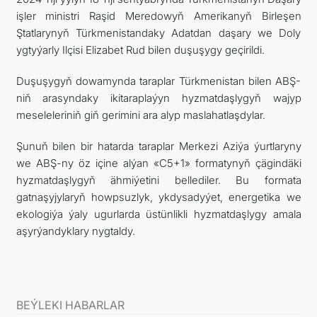
işler ministri Raşid Meredowyň Amerikanyň Birleşen
ARAGATNAŞYK
Ştatlarynyň Türkmenistandaky Adatdan daşary we Doly
ygtyýarly Ilçisi Elizabet Rud bilen duşuşygy geçirildi.
Duşuşygyň dowamynda taraplar Türkmenistan bilen ABŞ-
niň arasyndaky ikitaraplaýyn hyzmatdaşlygyň wajyp
meseleleriniň giň gerimini ara alyp maslahatlaşdylar.
Şunuň bilen bir hatarda taraplar Merkezi Aziýa ýurtlaryny
we ABŞ-ny öz içine alýan «C5+1» formatynyň çägindäki
hyzmatdaşlygyň ähmiýetini bellediler. Bu formata
gatnaşyjylaryň howpsuzlyk, ykdysadyýet, energetika we
ekologiýa ýaly ugurlarda üstünlikli hyzmatdaşlygy amala
aşyrýandyklary nygtaldy.
BEÝLEKI HABARLAR