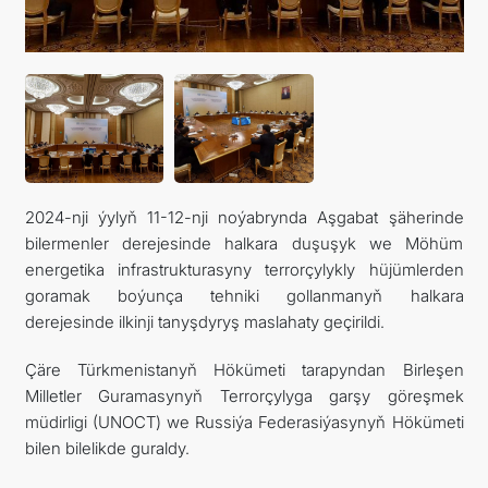
ARAGATNAŞYK
2024-nji ýylyň 11-12-nji noýabrynda Aşgabat şäherinde
bilermenler derejesinde halkara duşuşyk we Möhüm
energetika infrastrukturasyny terrorçylykly hüjümlerden
goramak boýunça tehniki gollanmanyň halkara
derejesinde ilkinji tanyşdyryş maslahaty geçirildi.
Çäre Türkmenistanyň Hökümeti tarapyndan Birleşen
Milletler Guramasynyň Terrorçylyga garşy göreşmek
müdirligi (UNOCT) we Russiýa Federasiýasynyň Hökümeti
bilen bilelikde guraldy.