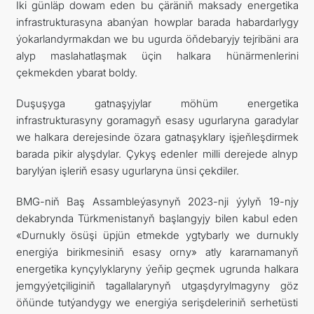
Iki günläp dowam eden bu çäräniň maksady energetika
infrastrukturasyna abanýan howplar barada habardarlygy
ýokarlandyrmakdan we bu ugurda öňdebaryjy tejribäni ara
alyp maslahatlaşmak üçin halkara hünärmenlerini
çekmekden ybarat boldy.
Duşuşyga gatnaşyjylar möhüm energetika
infrastrukturasyny goramagyň esasy ugurlaryna garadylar
we halkara derejesinde özara gatnaşyklary işjeňleşdirmek
barada pikir alyşdylar. Çykyş edenler milli derejede alnyp
barylýan işleriň esasy ugurlaryna ünsi çekdiler.
BMG-niň Baş Assambleýasynyň 2023-nji ýylyň 19-njy
dekabrynda Türkmenistanyň başlangyjy bilen kabul eden
«Durnukly ösüşi üpjün etmekde ygtybarly we durnukly
energiýa birikmesiniň esasy orny» atly kararnamanyň
energetika kynçylyklaryny ýeňip geçmek ugrunda halkara
jemgyýetçiliginiň tagallalarynyň utgaşdyrylmagyny göz
öňünde tutýandygy we energiýa serişdeleriniň serhetüsti