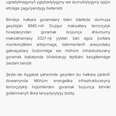
ugradylmagynyň ygtybarlylygyny we durnuklylygyny üpjün
etmäge çagyrýandygy bellenildi.
Birnäçe halkara guramalary bilen bilelikde durmuşa
geçirilýän BMG-niň Duýgur maksatlary terrorçylyk
howplaryndan goramak boýunça ählumumy
maksatnamasy 2021-nji ýyldan bäri agza ýurtlara
mümkinçilikleri artdyrmaga, bilermenleriň arasyndaky
gatnaşyklary ösdürmäge we möhüm infrastrukturany
goramak babatynda öňdebaryjy tejribäni kesgitlemäge
ýardam berýär.
Şeýle-de Aşgabat şäherinde geçirilen bu halkara çäräniň
dowamynda Möhüm energetika infrastrukturasyny
terrorçylykly hüjümlerden goramak boýunça tehniki
gollanmanyň ilkinji tanyşdyrylyşy boldy.