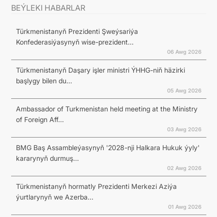
BEÝLEKI HABARLAR
Türkmenistanyň Prezidenti Şweýsariýa
Konfederasiýasynyň wise-prezident...
06 Awg 2026
Türkmenistanyň Daşary işler ministri ÝHHG-niň häzirki
başlygy bilen du...
05 Awg 2026
Ambassador of Turkmenistan held meeting at the Ministry
of Foreign Aff...
03 Awg 2026
BMG Baş Assambleýasynyň '2028-nji Halkara Hukuk ýyly'
kararynyň durmuş...
02 Awg 2026
Türkmenistanyň hormatly Prezidenti Merkezi Aziýa
ýurtlarynyň we Azerba...
01 Awg 2026