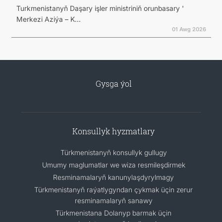
Turkmenistanyň Daşary işler ministriniň orunbasary '
Merkezi Aziýa – K...
01 Awg 2026
Gysga ýol
Konsullyk hyzmatlary
Türkmenistanyň konsullyk gullugy
Umumy maglumatlar we wiza resmileşdirmek
Resminamalaryň kanunylaşdyrylmagy
Türkmenistanyň raýatlygyndan çykmak üçin zerur
resminamalaryň sanawy
Türkmenistana Dolanyp barmak üçin