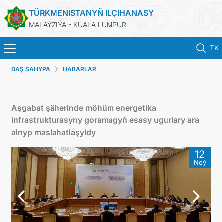
TÜRKMENISTANYŇ ILÇIHANASY
MALAÝZIÝA - KUALA LUMPUR
TK
BAŞ SAHYPA
HABARLAR
BAŞ SAHYPA
HABARLAR
Aşgabat şäherinde möhüm energetika
infrastrukturasyny goramagyň esasy ugurlary ara
TÜRKMENISTAN
alnyp maslahatlaşyldy
12
KONSULLYK HYZMATLARY
Noý
DIM
INVEST TO TURKMENISTAN!