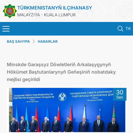
TÜRKMENISTANYŇ ILÇIHANASY
MALAÝZIÝA - KUALA LUMPUR
TK
BAŞ SAHYPA
HABARLAR
BAŞ SAHYPA
HABARLAR
Minskde Garaşsyz Döwletleriň Arkalaşygynyň
Hökümet Baştutanlarynyň Geňeşiniň nobatdaky
TÜRKMENISTAN
mejlisi geçirildi
30
KONSULLYK HYZMATLARY
Sen
DIM
INVEST TO TURKMENISTAN!