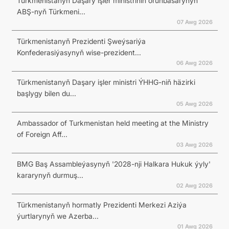
Türkmenistanyň Daşary işler ministriniň orunbasarynyň
ABŞ-nyň Türkmeni...
07 Awg 2026
Türkmenistanyň Prezidenti Şweýsariýa
Konfederasiýasynyň wise-prezident...
06 Awg 2026
Türkmenistanyň Daşary işler ministri ÝHHG-niň häzirki
başlygy bilen du...
05 Awg 2026
Ambassador of Turkmenistan held meeting at the Ministry
of Foreign Aff...
03 Awg 2026
BMG Baş Assambleýasynyň '2028-nji Halkara Hukuk ýyly'
kararynyň durmuş...
02 Awg 2026
Türkmenistanyň hormatly Prezidenti Merkezi Aziýa
ýurtlarynyň we Azerba...
01 Awg 2026