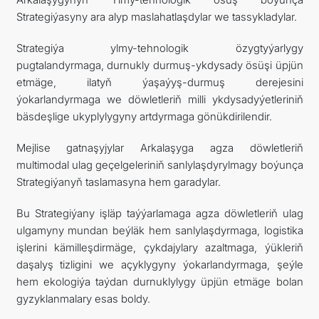
Strategiýasyny ara alyp maslahatlaşdylar we tassykladylar.
Strategiýa ylmy-tehnologik özygtyýarlygy
pugtalandyrmaga, durnukly durmuş-ykdysady ösüşi üpjün
etmäge, ilatyň ýaşaýyş-durmuş derejesini
ýokarlandyrmaga we döwletleriň milli ykdysadyýetleriniň
bäsdeşlige ukyplylygyny artdyrmaga gönükdirilendir.
Mejlise gatnaşyjylar Arkalaşyga agza döwletleriň
multimodal ulag geçelgeleriniň sanlylaşdyrylmagy boýunça
Strategiýanyň taslamasyna hem garadylar.
Bu Strategiýany işläp taýýarlamaga agza döwletleriň ulag
ulgamyny mundan beýläk hem sanlylaşdyrmaga, logistika
işlerini kämilleşdirmäge, çykdajylary azaltmaga, ýükleriň
daşalyş tizligini we açyklygyny ýokarlandyrmaga, şeýle
hem ekologiýa taýdan durnuklylygy üpjün etmäge bolan
gyzyklanmalary esas boldy.