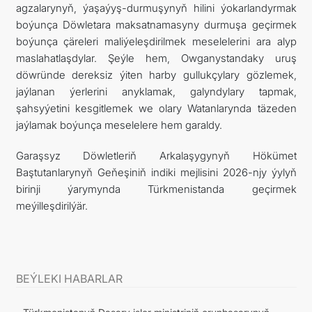
agzalarynyň, ýaşaýyş-durmuşynyň hilini ýokarlandyrmak
boýunça Döwletara maksatnamasyny durmuşa geçirmek
boýunça çäreleri maliýeleşdirilmek meselelerini ara alyp
maslahatlaşdylar. Şeýle hem, Owganystandaky uruş
döwründe dereksiz ýiten harby gullukçylary gözlemek,
jaýlanan ýerlerini anyklamak, galyndylary tapmak,
şahsyýetini kesgitlemek we olary Watanlarynda täzeden
jaýlamak boýunça meselelere hem garaldy.
Garaşsyz Döwletleriň Arkalaşygynyň Hökümet
Baştutanlarynyň Geňeşiniň indiki mejlisini 2026-njy ýylyň
birinji ýarymynda Türkmenistanda geçirmek
meýilleşdirilýär.
BEÝLEKI HABARLAR