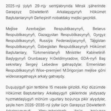
2025-nji ýylyň 29-njy sentýabrynda Minsk şäherinde
ARAGATNAŞYK
Garaşsyz Döwletleriň Arkalaşygynyň Hökümet
Baştutanlarynyň Geňeşiniň nobatdaky mejlisi geçirildi.
Mejlise Azerbaýjan Respublikasynyň, Belarus
Respublikasynyň, Gazagystan Respublikasynyň, Gyrgyz
Respublikasynyň, Russiýa Federasiýasynyň, Täjigistan
Respublikasynyň, Özbegistan Respublikasynyň Hökümet
Baştutanlary, Türkmenistanyň Ministrler Kabinetiniň
Başlygynyň Orunbasary H.Geldimyradow, GDA-nyň Baş
sekretary Sergeý Lebedew gatnaşdylar. Ermenistan
Respublikasynyň Wise-premýeri M.Grigorýan mejlise göni
wideoaragatnaşyk arkaly gatnaşdy.
Duşuşygyň gün tertibine 15 mesele girizildi. Kiçi düzümde
Hökümet Baştutanlary Arkalaşygyň çäklerinde ykdysady
hyzmatdaşlygyň möhüm ugurlary boýunça pikir alyşdylar,
şeýle hem 2026–2035-nji ýyllar üçin Garaşsyz Döwletleriň
Arkalaşygynyň Ylmy-tehnologik ösüş boýunça