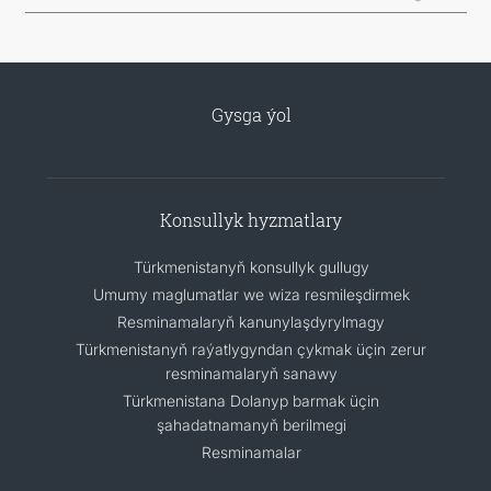
Gysga ýol
Konsullyk hyzmatlary
Türkmenistanyň konsullyk gullugy
Umumy maglumatlar we wiza resmileşdirmek
Resminamalaryň kanunylaşdyrylmagy
Türkmenistanyň raýatlygyndan çykmak üçin zerur
resminamalaryň sanawy
Türkmenistana Dolanyp barmak üçin
şahadatnamanyň berilmegi
Resminamalar