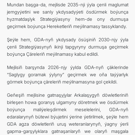
Mundan başga-da, mejlisde 2035-nji ýyla çenli maglumat
jemgyýetini we sanly ykdysadyýeti ösdürmek boýunça
hyzmatdaşlyk Strategiýasyny hem-de ony durmuşa
geçirmek boýunça Hereketleriň meýilnamasy tassyklandy.
Şeýle hem, GDA-nyň ykdysady ösüşiniň 2030-njy ýyla
çenli Strategiýasynyň ikinji tapgyryny durmuşa geçirmek
boýunça Çäreleriň meýilnamasy kabul edildi.
Mejlisiň barşynda 2026-njy ýylda GDA-nyň çäklerinde
“Saglygy goramak ýylyny” geçirmek we oňa taýýarlyk
görmek boýunça çäreleriň meýilnamasyna gol çekildi.
Geňeşiň mejlisine gatnaşyjylar Arkalaşygyň döwletleriniň
birleşen howa goranyş ulgamyny döretmek we ösdürmek
boýunça maliýeleşdirmek meselelerini, GDA-nyň
edaralarynyň bütewi býujetini ýerine ýetirilmek, şeýle hem
GDA agza döwletleriň uruş weteranlarynyň, ýagny ýerli
gapma-garşylyklara gatnaşanlaryň we olaryň maşgala