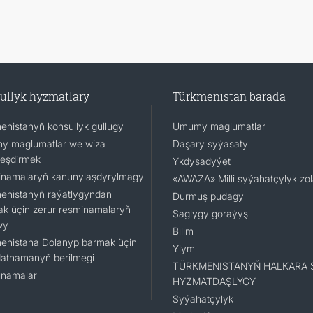
ullyk hyzmatlary
Türkmenistan barada
enistanyň konsullyk gullugy
Umumy maglumatlar
 maglumatlar we wiza
Daşary syýasaty
leşdirmek
Ykdysadyýet
namalaryň kanunylaşdyrylmagy
«AWAZA» Milli syýahatçylyk zo
enistanyň raýatlygyndan
Durmuş pudagy
k üçin zerur resminamalaryň
Saglygy goraýyş
wy
Bilim
enistana Dolanyp barmak üçin
Ylym
atnamanyň berilmegi
TÜRKMENISTANYŇ HALKARA 
namalar
HYZMATDAŞLYGY
Syýahatçylyk