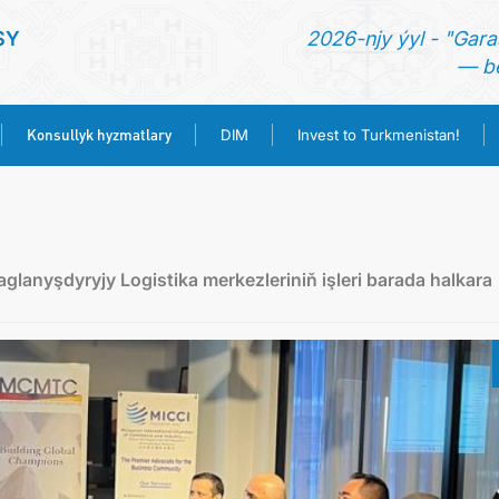
SY
2026-njy ýyl - "Gara
— be
Konsullyk hyzmatlary
DIM
Invest to Turkmenistan!
BAŞ SAHYPA
HABARLAR
glanyşdyryjy Logistika merkezleriniň işleri barada halkara
TÜRKMENISTAN
KONSULLYK HYZMATLARY
DIM
INVEST TO TURKMENISTAN!