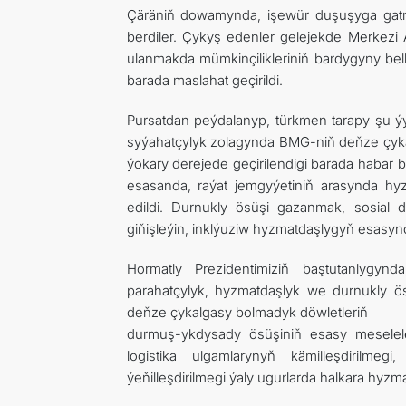
Çäräniň dowamynda, işewür duşuşyga gatnaşa
berdiler. Çykyş edenler gelejekde Merkezi A
ulanmakda mümkinçilikleriniň bardygyny bel
barada maslahat geçirildi.
Pursatdan peýdalanyp, türkmen tarapy şu ýy
syýahatçylyk zolagynda BMG-niň deňze çyk
ýokary derejede geçirilendigi barada habar 
esasanda, raýat jemgyýetiniň arasynda 
edildi. Durnukly ösüşi gazanmak, sosial 
giňişleýin, inklýuziw hyzmatdaşlygyň esasynda
Hormatly Prezidentimiziň baştutanlygyn
parahatçylyk, hyzmatdaşlyk we durnukly ö
deňze çykalgasy bolmadyk döwletleriň
durmuş-ykdysady ösüşiniň esasy meseleler
logistika ulgamlarynyň kämilleşdirilme
ýeňilleşdirilmegi ýaly ugurlarda halkara hyz