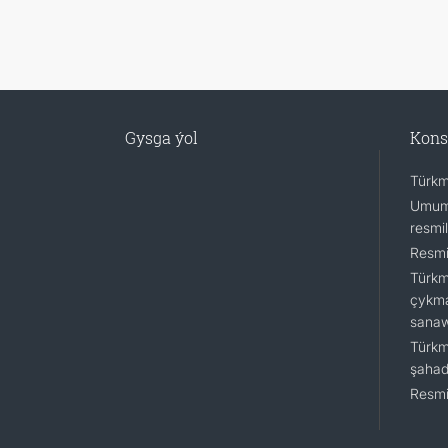
Gysga ýol
Kons
Türkm
Umumy
resmi
Resmi
Türkm
çykma
sana
Türkm
şahad
Resmi