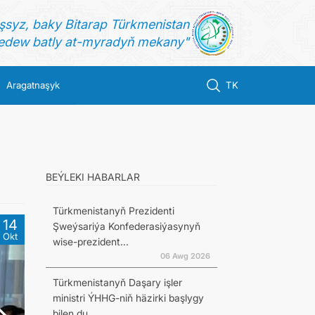
şsyz, baky Bitarap Türkmenistan
dew batly at-myradyň mekany"
Aragatnaşyk
TK
BEÝLEKI HABARLAR
Türkmenistanyň Prezidenti
14
Şweýsariýa Konfederasiýasynyň
Okt
wise-prezident...
06 Awg 2026
Türkmenistanyň Daşary işler
ministri ÝHHG-niň häzirki başlygy
bilen du...