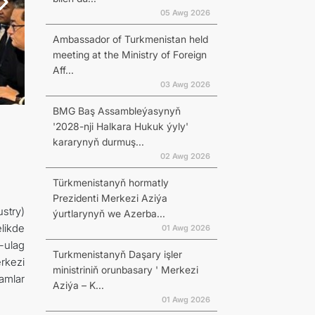
05 Awg 2026
Ambassador of Turkmenistan held
meeting at the Ministry of Foreign
Aff...
03 Awg 2026
BMG Baş Assambleýasynyň
'2028-nji Halkara Hukuk ýyly'
kararynyň durmuş...
02 Awg 2026
Türkmenistanyň hormatly
Prezidenti Merkezi Aziýa
stry)
ýurtlarynyň we Azerba...
likde
01 Awg 2026
-ulag
Turkmenistanyň Daşary işler
rkezi
ministriniň orunbasary ' Merkezi
amlar
Aziýa – K...
01 Awg 2026