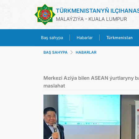
TÜRKMENISTANYŇ ILÇIHANA
MALAÝZIÝA - KUALA LUMPUR
Türkmenistan
Baş sahypa
Habarlar
BAŞ SAHYPA
HABARLAR
Merkezi Aziýa bilen ASEAN ýurtlaryny ba
maslahat