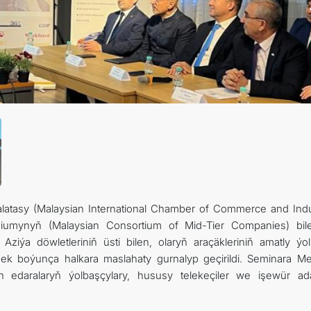
ARAGATNAŞYK
latasy (Malaysian International Chamber of Commerce and Indu
orsiumynyň (Malaysian Consortium of Mid-Tier Companies) bile
iýa döwletleriniň üsti bilen, olaryň araçäkleriniň amatly ýol
ek boýunça halkara maslahaty gurnalyp geçirildi. Seminara Me
lan edaralaryň ýolbaşçylary, hususy telekeçiler we işewür ad