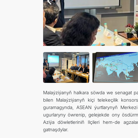
Malaýziýanyň halkara söwda we senagat pa
bilen Malaýziýanyň kiçi telekeçilik kons
guramagynda, ASEAN ýurtlarynyň Merkezi Az
ugurlaryny öwrenip, gelejekde ony ösdürm
Aziýa döwletleriniň Ilçileri hem-de agza
gatnaşdylar.