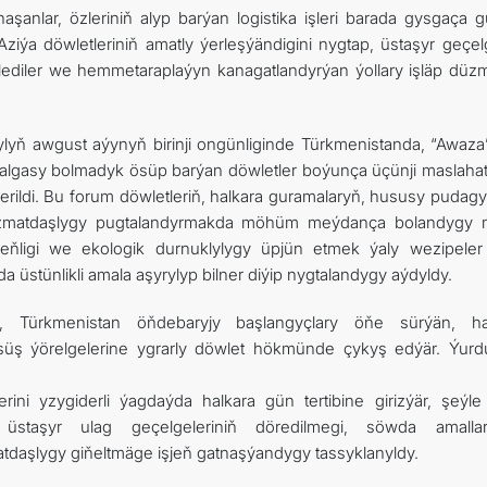
nlar, özleriniň alyp barýan logistika işleri barada gysgaça g
ziýa döwletleriniň amatly ýerleşýändigini nygtap, üstaşyr geçelg
lediler we hemmetaraplaýyn kanagatlandyrýan ýollary işläp düzm
lyň awgust aýynyň birinji ongünliginde Türkmenistanda, “Awaza” 
algasy bolmadyk ösüp barýan döwletler boýunça üçünji maslaha
berildi. Bu forum döwletleriň, halkara guramalaryň, hususy pudag
hyzmatdaşlygy pugtalandyrmakda möhüm meýdança bolandygy 
deňligi we ekologik durnuklylygy üpjün etmek ýaly wezipeler
 üstünlikli amala aşyrylyp bilner diýip nygtalandygy aýdyldy.
da, Türkmenistan öňdebaryjy başlangyçlary öňe sürýän, ha
süş ýörelgelerine ygrarly döwlet hökmünde çykyş edýär. Ýur
ini yzygiderli ýagdaýda halkara gün tertibine girizýär, şeýl
gi, üstaşyr ulag geçelgeleriniň döredilmegi, söwda amalla
matdaşlygy giňeltmäge işjeň gatnaşýandygy tassyklanyldy.