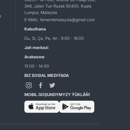
346, Jalan Tun Razak 50400, Kuala
Lumpur, Malaysia
e
E-MAIL: tkmembmalaysia@gmail.com
Kabulhana
Du, Si, Ça, Pe, An : 9:00 - 18:00
Jaň merkezi
Arakesme
13:00 - 14:00
BIZ SOSIAL MEDIÝADA
MOBIL GOŞUNDYMYZY ÝÜKLÄŇ!