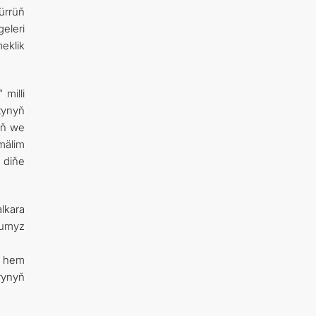
ürrüň
eleri
eklik
milli
tynyň
yň we
mälim
 diňe
lkara
dumyz
e hem
rynyň