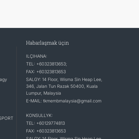
Habarlaşmak üçin
ILÇIHANA:
TEL: +60323813653;
FAX: +60323813653
lagy
SALGY: 14 Floor, Wisma Sin Heap Lee,
346, Jalan Tun Razak 50400, Kuala
Lumpur, Malaysia
E-MAIL: tkmembmalaysia@gmail.com
KONSULLYK:
SPORT
TEL: +60129774813
FAX: +60323813653
SALGY: 14 Floor, Wisma Sin Heap Lee,