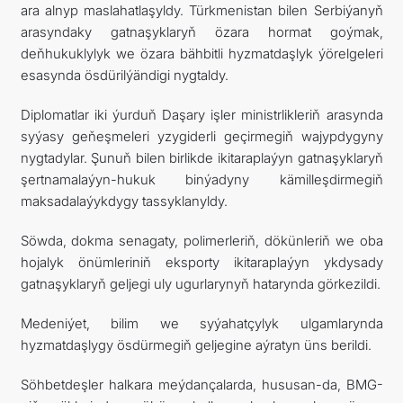
ara alnyp maslahatlaşyldy. Türkmenistan bilen Serbiýanyň
arasyndaky gatnaşyklaryň özara hormat goýmak,
deňhukuklylyk we özara bähbitli hyzmatdaşlyk ýörelgeleri
esasynda ösdürilýändigi nygtaldy.
Diplomatlar iki ýurduň Daşary işler ministrlikleriň arasynda
syýasy geňeşmeleri yzygiderli geçirmegiň wajypdygyny
nygtadylar. Şunuň bilen birlikde ikitaraplaýyn gatnaşyklaryň
şertnamalaýyn-hukuk binýadyny kämilleşdirmegiň
maksadalaýykdygy tassyklanyldy.
Söwda, dokma senagaty, polimerleriň, dökünleriň we oba
hojalyk önümleriniň eksporty ikitaraplaýyn ykdysady
gatnaşyklaryň geljegi uly ugurlarynyň hatarynda görkezildi.
Medeniýet, bilim we syýahatçylyk ulgamlarynda
hyzmatdaşlygy ösdürmegiň geljegine aýratyn üns berildi.
Söhbetdeşler halkara meýdançalarda, hususan-da, BMG-