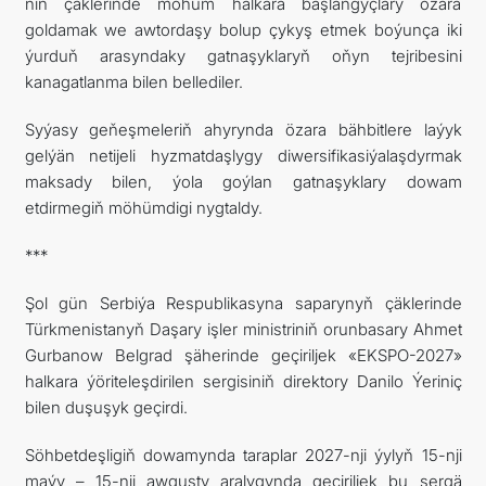
niň çäklerinde möhüm halkara başlangyçlary özara
goldamak we awtordaşy bolup çykyş etmek boýunça iki
ýurduň arasyndaky gatnaşyklaryň oňyn tejribesini
kanagatlanma bilen bellediler.
Syýasy geňeşmeleriň ahyrynda özara bähbitlere laýyk
gelýän netijeli hyzmatdaşlygy diwersifikasiýalaşdyrmak
maksady bilen, ýola goýlan gatnaşyklary dowam
etdirmegiň möhümdigi nygtaldy.
***
Şol gün Serbiýa Respublikasyna saparynyň çäklerinde
Türkmenistanyň Daşary işler ministriniň orunbasary Ahmet
Gurbanow Belgrad şäherinde geçiriljek «EKSPO-2027»
halkara ýöriteleşdirilen sergisiniň direktory Danilo Ýeriniç
bilen duşuşyk geçirdi.
Söhbetdeşligiň dowamynda taraplar 2027-nji ýylyň 15-nji
maýy – 15-nji awgusty aralygynda geçiriljek bu sergä