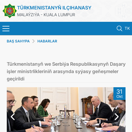
TÜRKMENISTANYŇ ILÇIHANASY
MALAÝZIÝA - KUALA LUMPUR
TK
BAŞ SAHYPA
HABARLAR
BAŞ SAHYPA
HABARLAR
Türkmenistanyň we Serbiýa Respublikasynyň Daşary
işler ministrlikleriniň arasynda syýasy geňeşmeler
TÜRKMENISTAN
geçirildi
31
KONSULLYK HYZMATLARY
Okt
DIM
INVEST TO TURKMENISTAN!