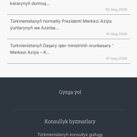
kararynyň durmuş...
02 Awg 2026
Türkmenistanyň hormatly Prezidenti Merkezi Aziýa
ýurtlarynyň we Azerba...
01 Awg 2026
Turkmenistanyň Daşary işler ministriniň orunbasary '
Merkezi Aziýa – K...
01 Awg 2026
Gysga ýol
Konsullyk hyzmatlary
Türkmenistanyň konsullyk gullugy