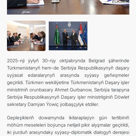
ARAGATNAŞYK
2025-nji ýylyň 30-njy oktýabrynda Belgrad şäherinde
Türkmenistanyň hem-de Serbiýa Respublikasynyň daşary
syýasat edaralarynyň arasynda syýasy geňeşmeler
geçirildi. Türkmen wekiliýetine Türkmenistanyň Daşary işler
ministriniň orunbasary Ahmet Gurbanow, Serbiýa tarapyna
Serbiýa Respublikasynyň Daşary işler ministrliginiň Döwlet
sekretary Damýan Ýowiç ýolbaşçylyk etdiler.
Gepleşikleriň dowamynda ikitaraplaýyn gün tertibiniň
möhüm meseleleri boýunça netijeli pikir alyşmalar geçirildi,
iki ýurduň arasyndaky syýasy-diplomatik dialogyň derejesi