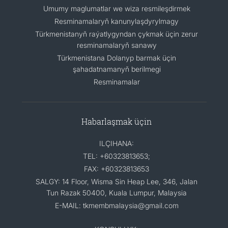
Umumy maglumatlar we wiza resmileşdirmek
Resminamalaryň kanunylaşdyrylmagy
Türkmenistanyň raýatlygyndan çykmak üçin zerur
resminamalaryň sanawy
Türkmenistana Dolanyp barmak üçin
şahadatnamanyň berilmegi
Resminamalar
Habarlaşmak üçin
ILÇIHANA:
TEL: +60323813653;
FAX: +60323813653
SALGY: 14 Floor, Wisma Sin Heap Lee, 346, Jalan
Tun Razak 50400, Kuala Lumpur, Malaysia
E-MAIL: tkmembmalaysia@gmail.com