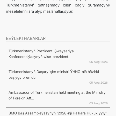
Türkmenistanyň gatnaşmagy bilen bagly guramaçylyk
meselelerini ara alyp maslahatlaşdylar.
BEÝLEKI HABARLAR
Türkmenistanyň Prezidenti Şweýsariýa
Konfederasiýasynyň wise-prezident...
06 Awg 2026
Türkmenistanyň Daşary işler ministri ÝHHG-niň häzirki
başlygy bilen du...
05 Awg 2026
Ambassador of Turkmenistan held meeting at the Ministry
of Foreign Aff...
03 Awg 2026
BMG Baş Assambleýasynyň '2028-nji Halkara Hukuk ýyly'