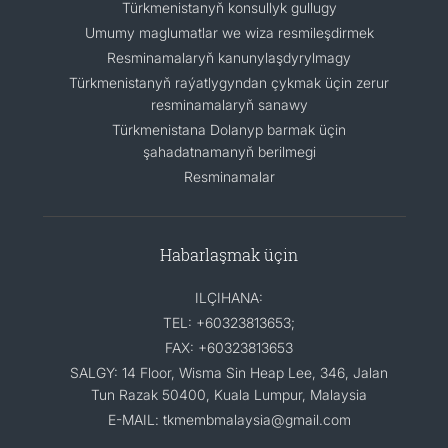
Türkmenistanyň konsullyk gullugy
Umumy maglumatlar we wiza resmileşdirmek
Resminamalaryň kanunylaşdyrylmagy
Türkmenistanyň raýatlygyndan çykmak üçin zerur
resminamalaryň sanawy
Türkmenistana Dolanyp barmak üçin
şahadatnamanyň berilmegi
Resminamalar
Habarlaşmak üçin
ILÇIHANA:
TEL: +60323813653;
FAX: +60323813653
SALGY: 14 Floor, Wisma Sin Heap Lee, 346, Jalan
Tun Razak 50400, Kuala Lumpur, Malaysia
E-MAIL: tkmembmalaysia@gmail.com