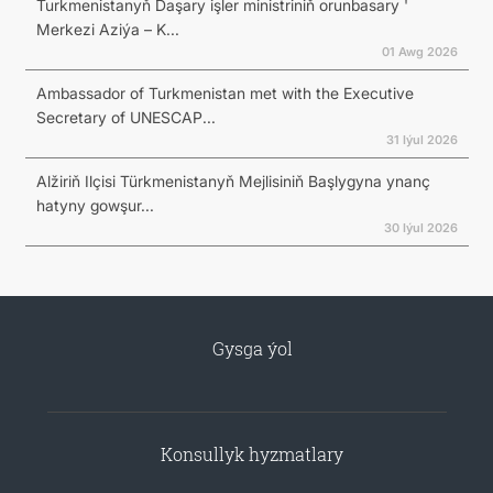
Turkmenistanyň Daşary işler ministriniň orunbasary '
Merkezi Aziýa – K...
01 Awg 2026
Ambassador of Turkmenistan met with the Executive
Secretary of UNESCAP...
31 Iýul 2026
Alžiriň Ilçisi Türkmenistanyň Mejlisiniň Başlygyna ynanç
hatyny gowşur...
30 Iýul 2026
Gysga ýol
Konsullyk hyzmatlary