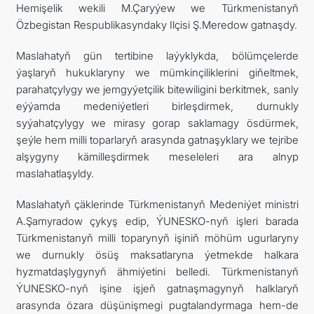
Hemişelik wekili M.Çaryýew we Türkmenistanyň
Özbegistan Respublikasyndaky Ilçisi Ş.Meredow gatnaşdy.
Maslahatyň gün tertibine laýyklykda, bölümçelerde
ýaşlaryň hukuklaryny we mümkinçiliklerini giňeltmek,
parahatçylygy we jemgyýetçilik bitewiligini berkitmek, sanly
eýýamda medeniýetleri birleşdirmek, durnukly
syýahatçylygy we mirasy gorap saklamagy ösdürmek,
şeýle hem milli toparlaryň arasynda gatnaşyklary we tejribe
alşygyny kämilleşdirmek meseleleri ara alnyp
maslahatlaşyldy.
Maslahatyň çäklerinde Türkmenistanyň Medeniýet ministri
A.Şamyradow çykyş edip, ÝUNESKO-nyň işleri barada
Türkmenistanyň milli toparynyň işiniň möhüm ugurlaryny
we durnukly ösüş maksatlaryna ýetmekde halkara
hyzmatdaşlygynyň ähmiýetini belledi. Türkmenistanyň
ÝUNESKO-nyň işine işjeň gatnaşmagynyň halklaryň
arasynda özara düşünişmegi pugtalandyrmaga hem-de