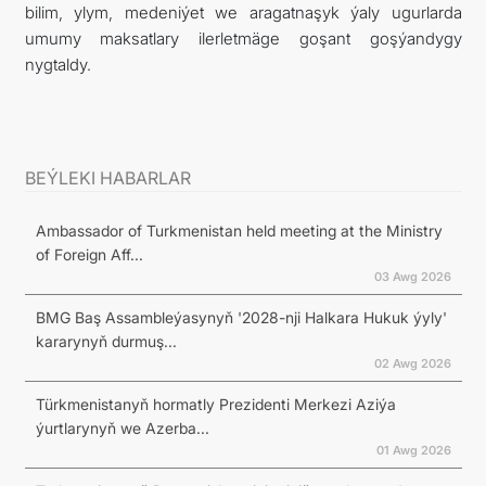
bilim, ylym, medeniýet we aragatnaşyk ýaly ugurlarda
umumy maksatlary ilerletmäge goşant goşýandygy
nygtaldy.
BEÝLEKI HABARLAR
Ambassador of Turkmenistan held meeting at the Ministry
of Foreign Aff...
03 Awg 2026
BMG Baş Assambleýasynyň '2028-nji Halkara Hukuk ýyly'
kararynyň durmuş...
02 Awg 2026
Türkmenistanyň hormatly Prezidenti Merkezi Aziýa
ýurtlarynyň we Azerba...
01 Awg 2026