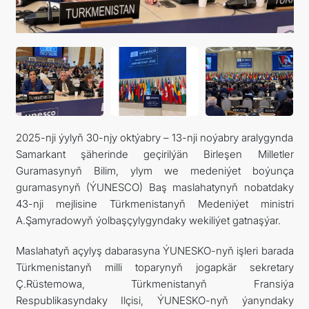
ARAGATNAŞYK
2025-nji ýylyň 30-njy oktýabry – 13-nji noýabry aralygynda
Samarkant şäherinde geçirilýän Birleşen Milletler
Guramasynyň Bilim, ylym we medeniýet boýunça
guramasynyň (ÝUNESCO) Baş maslahatynyň nobatdaky
43-nji mejlisine Türkmenistanyň Medeniýet ministri
A.Şamyradowyň ýolbaşçylygyndaky wekiliýet gatnaşýar.
Maslahatyň açylyş dabarasyna ÝUNESKO-nyň işleri barada
Türkmenistanyň milli toparynyň jogapkär sekretary
Ç.Rüstemowa, Türkmenistanyň Fransiýa
Respublikasyndaky Ilçisi, ÝUNESKO-nyň ýanyndaky