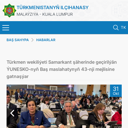
TÜRKMENISTANYŇ ILÇIHANASY
MALAÝZIÝA - KUALA LUMPUR
TK
BAŞ SAHYPA
HABARLAR
BAŞ SAHYPA
HABARLAR
Türkmen wekiliýeti Samarkant şäherinde geçirilýän
ÝUNESKO-nyň Baş maslahatynyň 43-nji mejlisine
TÜRKMENISTAN
gatnaşýar
31
KONSULLYK HYZMATLARY
Okt
DIM
INVEST TO TURKMENISTAN!