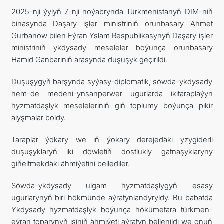
2025-nji ýylyň 7-nji noýabrynda Türkmenistanyň DIM-niň
ARAGATNAŞYK
binasynda Daşary işler ministriniň orunbasary Ahmet
Gurbanow bilen Eýran Yslam Respublikasynyň Daşary işler
ministriniň ykdysady meseleler boýunça orunbasary
Hamid Ganbariniň arasynda duşuşyk geçirildi.
Duşuşygyň barşynda syýasy-diplomatik, söwda-ykdysady
hem-de medeni-ynsanperwer ugurlarda ikitaraplaýyn
hyzmatdaşlyk meseleleriniň giň toplumy boýunça pikir
alyşmalar boldy.
Taraplar ýokary we iň ýokary derejedäki yzygiderli
duşuşyklaryň iki döwletiň dostlukly gatnaşyklaryny
giňeltmekdäki ähmiýetini bellediler.
Söwda-ykdysady ulgam hyzmatdaşlygyň esasy
ugurlarynyň biri hökmünde aýratynlandyryldy. Bu babatda
Ykdysady hyzmatdaşlyk boýunça hökümetara türkmen-
eýran toparynyň işiniň ähmiýeti aýratyn bellenildi we onuň