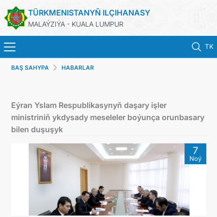
TÜRKMENISTANYŇ ILÇIHANASY
MALAÝZIÝA - KUALA LUMPUR
TK
BAŞ SAHYPA
HABARLAR
BAŞ SAHYPA
HABARLAR
Eýran Yslam Respublikasynyň daşary işler
ministriniň ykdysady meseleler boýunça orunbasary
TÜRKMENISTAN
bilen duşuşyk
7
KONSULLYK HYZMATLARY
Noý
DIM
INVEST TO TURKMENISTAN!