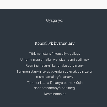
Gysga ýol
Konsullyk hyzmatlary
Türkmenistanyň konsullyk gullugy
Umumy maglumatlar we wiza resmileşdirmek
Resminamalaryň kanunylaşdyrylmagy
Türkmenistanyň raýatlygyndan çykmak üçin zerur
resminamalaryň sanawy
Türkmenistana Dolanyp barmak üçin
şahadatnamanyň berilmegi
Resminamalar