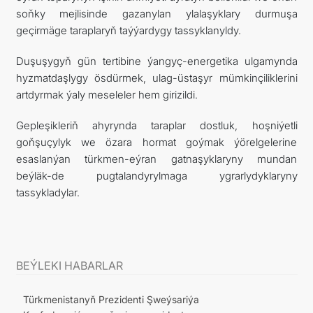
soňky mejlisinde gazanylan ylalaşyklary durmuşa
geçirmäge taraplaryň taýýardygy tassyklanyldy.
Duşuşygyň gün tertibine ýangyç-energetika ulgamynda
hyzmatdaşlygy ösdürmek, ulag-üstaşyr mümkinçiliklerini
artdyrmak ýaly meseleler hem girizildi.
Gepleşikleriň ahyrynda taraplar dostluk, hoşniýetli
goňşuçylyk we özara hormat goýmak ýörelgelerine
esaslanýan türkmen-eýran gatnaşyklaryny mundan
beýläk-de pugtalandyrylmaga ygrarlydyklaryny
tassykladylar.
BEÝLEKI HABARLAR
Türkmenistanyň Prezidenti Şweýsariýa