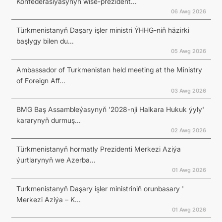
Konfederasiýasynyň wise-prezident...
06 Awg 2026
Türkmenistanyň Daşary işler ministri ÝHHG-niň häzirki
başlygy bilen du...
05 Awg 2026
Ambassador of Turkmenistan held meeting at the Ministry
of Foreign Aff...
03 Awg 2026
BMG Baş Assambleýasynyň '2028-nji Halkara Hukuk ýyly'
kararynyň durmuş...
02 Awg 2026
Türkmenistanyň hormatly Prezidenti Merkezi Aziýa
ýurtlarynyň we Azerba...
01 Awg 2026
Turkmenistanyň Daşary işler ministriniň orunbasary '
Merkezi Aziýa – K...
01 Awg 2026