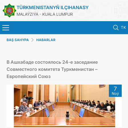
TÜRKMENISTANYŇ ILÇIHANASY
MALAÝZIÝA - KUALA LUMPUR
TK
BAŞ SAHYPA
HABARLAR
BAŞ SAHYPA
HABARLAR
В Ашхабаде состоялось 24-е заседание
Совместного комитета Туркменистан –
TÜRKMENISTAN
Европейский Союз
7
KONSULLYK HYZMATLARY
Noý
DIM
INVEST TO TURKMENISTAN!