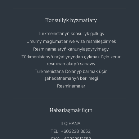
Konsullyk hyzmatlary
Türkmenistanyň konsullyk gullugy
Umumy maglumatlar we wiza resmileşdirmek
Resminamalaryň kanunylaşdyrylmagy
Türkmenistanyň raýatlygyndan çykmak üçin zerur
resminamalaryň sanawy
Türkmenistana Dolanyp barmak üçin
şahadatnamanyň berilmegi
Resminamalar
Habarlaşmak üçin
ILÇIHANA:
TEL: +60323813653;
FAX: +60323813653