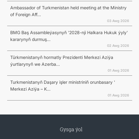
Ambassador of Turkmenistan held meeting at the Ministry
of Foreign Aff...
03 Awg 2026
BMG Baş Assambleýasynyň '2028-nji Halkara Hukuk ýyly'
kararynyň durmuş...
02 Awg 2026
Türkmenistanyň hormatly Prezidenti Merkezi Aziýa
ýurtlarynyň we Azerba...
01 Awg 2026
Turkmenistanyň Daşary işler ministriniň orunbasary '
Merkezi Aziýa – K...
01 Awg 2026
Gysga ýol