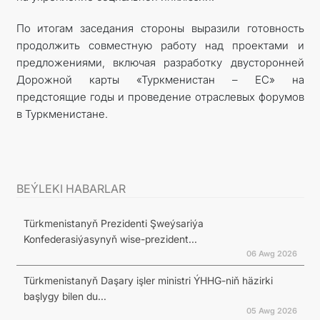
По итогам заседания стороны выразили готовность
продолжить совместную работу над проектами и
предложениями, включая разработку двусторонней
Дорожной карты «Туркменистан – ЕС» на
предстоящие годы и проведение отраслевых форумов
в Туркменистане.
BEÝLEKI HABARLAR
Türkmenistanyň Prezidenti Şweýsariýa
Konfederasiýasynyň wise-prezident...
06 Awg 2026
Türkmenistanyň Daşary işler ministri ÝHHG-niň häzirki
başlygy bilen du...
05 Awg 2026