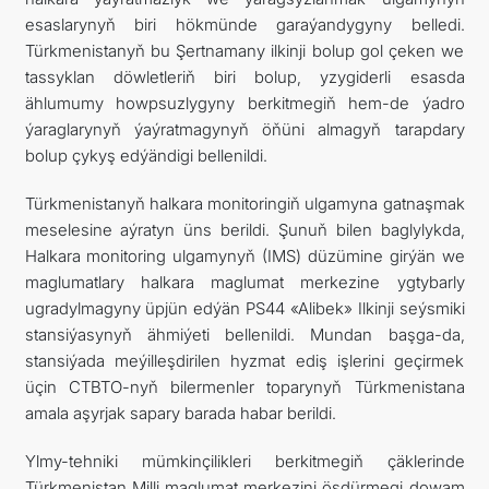
esaslarynyň biri hökmünde garaýandygyny belledi.
Türkmenistanyň bu Şertnamany ilkinji bolup gol çeken we
tassyklan döwletleriň biri bolup, yzygiderli esasda
ählumumy howpsuzlygyny berkitmegiň hem-de ýadro
ýaraglarynyň ýaýratmagynyň öňüni almagyň tarapdary
bolup çykyş edýändigi bellenildi.
Türkmenistanyň halkara monitoringiň ulgamyna gatnaşmak
meselesine aýratyn üns berildi. Şunuň bilen baglylykda,
Halkara monitoring ulgamynyň (IMS) düzümine girýän we
maglumatlary halkara maglumat merkezine ygtybarly
ugradylmagyny üpjün edýän PS44 «Alibek» Ilkinji seýsmiki
stansiýasynyň ähmiýeti bellenildi. Mundan başga-da,
stansiýada meýilleşdirilen hyzmat ediş işlerini geçirmek
üçin CTBTO-nyň bilermenler toparynyň Türkmenistana
amala aşyrjak sapary barada habar berildi.
Ylmy-tehniki mümkinçilikleri berkitmegiň çäklerinde
Türkmenistan Milli maglumat merkezini ösdürmegi dowam