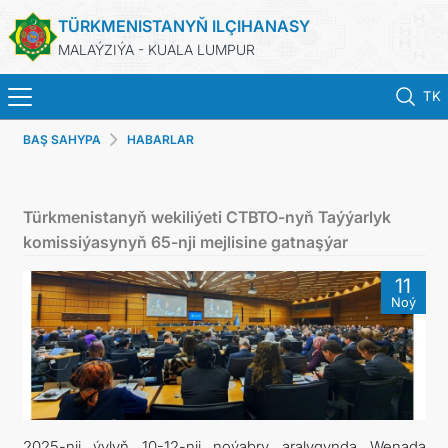
TÜRKMENISTANYŇ ILÇIHANASY
MALAÝZIÝA - KUALA LUMPUR
TK
BAŞ SAHYPA
HABARLAR
BAŞ SAHYPA
HABARLAR
Türkmenistanyň wekiliýeti CTBTO-nyň Taýýarlyk
komissiýasynyň 65-nji mejlisine gatnaşýar
TÜRKMENISTAN
11
Noý
KONSULLYK HYZMATLARY
DIM
INVEST TO TURKMENISTAN!
2025-nji ýylyň 10-12-nji noýabry aralygynda Wenada