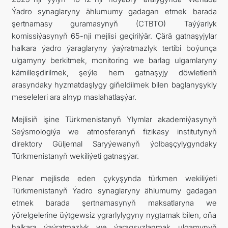
Ýadro synaglaryny ählumumy gadagan etmek barada
ARAGATNAŞYK
şertnamasy guramasynyň (CTBTO) Taýýarlyk
komissiýasynyň 65-nji mejlisi geçirilýär. Çärä gatnaşyjylar
halkara ýadro ýaraglaryny ýaýratmazlyk tertibi boýunça
ulgamyny berkitmek, monitoring we barlag ulgamlaryny
kämilleşdirilmek, şeýle hem gatnaşyjy döwletleriň
arasyndaky hyzmatdaşlygy giňeldilmek bilen baglanyşykly
meseleleri ara alnyp maslahatlaşýar.
Mejlisiň işine Türkmenistanyň Ylymlar akademiýasynyň
Seýsmologiýa we atmosferanyň fizikasy institutynyň
direktory Güljemal Saryýewanyň ýolbaşçylygyndaky
Türkmenistanyň wekiliýeti gatnaşýar.
Plenar mejlisde eden çykyşynda türkmen wekiliýeti
Türkmenistanyň Ýadro synaglaryny ählumumy gadagan
etmek barada şertnamasynyň maksatlaryna we
ýörelgelerine üýtgewsiz ygrarlylygyny nygtamak bilen, oňa
halkara ýaýratmazlyk we ýaragsyzlanmak ulgamynyň