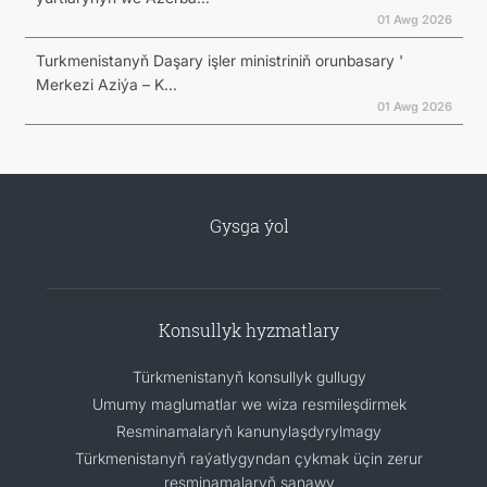
01 Awg 2026
Turkmenistanyň Daşary işler ministriniň orunbasary '
Merkezi Aziýa – K...
01 Awg 2026
Gysga ýol
Konsullyk hyzmatlary
Türkmenistanyň konsullyk gullugy
Umumy maglumatlar we wiza resmileşdirmek
Resminamalaryň kanunylaşdyrylmagy
Türkmenistanyň raýatlygyndan çykmak üçin zerur
resminamalaryň sanawy