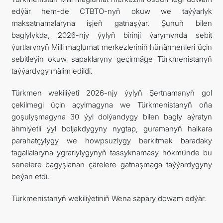
edýär hem-de CTBTO-nyň okuw we taýýarlyk
maksatnamalaryna işjeň gatnaşýar. Şunuň bilen
baglylykda, 2026-njy ýylyň birinji ýarymynda sebit
ýurtlarynyň Milli maglumat merkezleriniň hünärmenleri üçin
sebitleýin okuw sapaklaryny geçirmäge Türkmenistanyň
taýýardygy mälim edildi.
Türkmen wekiliýeti 2026-njy ýylyň Şertnamanyň gol
çekilmegi üçin açylmagyna we Türkmenistanyň oňa
goşulyşmagyna 30 ýyl dolýandygy bilen bagly aýratyn
ähmiýetli ýyl boljakdygyny nygtap, guramanyň halkara
parahatçylygy we howpsuzlygy berkitmek baradaky
tagallalaryna ygrarlylygynyň tassyknamasy hökmünde bu
senelere bagyşlanan çärelere gatnaşmaga taýýardygyny
beýan etdi.
Türkmenistanyň wekiliýetiniň Wena sapary dowam edýär.