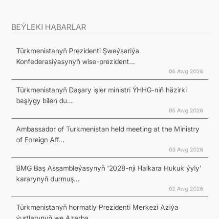
BEÝLEKI HABARLAR
Türkmenistanyň Prezidenti Şweýsariýa
Konfederasiýasynyň wise-prezident...
06 Awg 2026
Türkmenistanyň Daşary işler ministri ÝHHG-niň häzirki
başlygy bilen du...
05 Awg 2026
Ambassador of Turkmenistan held meeting at the Ministry
of Foreign Aff...
03 Awg 2026
BMG Baş Assambleýasynyň '2028-nji Halkara Hukuk ýyly'
kararynyň durmuş...
02 Awg 2026
Türkmenistanyň hormatly Prezidenti Merkezi Aziýa
ýurtlarynyň we Azerba...