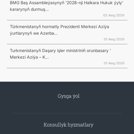
BMG Baş Assambleýasynyň '2028-nji Halkara Hukuk ýyly'
kararynyň durmuş...
02 Awg 2026
Türkmenistanyň hormatly Prezidenti Merkezi Aziýa
ýurtlarynyň we Azerba...
01 Awg 2026
Turkmenistanyň Daşary işler ministriniň orunbasary '
Merkezi Aziýa – K...
01 Awg 2026
Gysga ýol
Konsullyk hyzmatlary