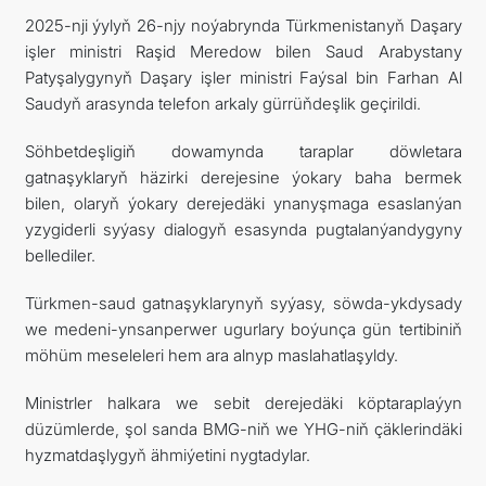
2025-nji ýylyň 26-njy noýabrynda Türkmenistanyň Daşary
ARAGATNAŞYK
işler ministri Raşid Meredow bilen Saud Arabystany
Patyşalygynyň Daşary işler ministri Faýsal bin Farhan Al
Saudyň arasynda telefon arkaly gürrüňdeşlik geçirildi.
Söhbetdeşligiň dowamynda taraplar döwletara
gatnaşyklaryň häzirki derejesine ýokary baha bermek
bilen, olaryň ýokary derejedäki ynanyşmaga esaslanýan
yzygiderli syýasy dialogyň esasynda pugtalanýandygyny
bellediler.
Türkmen-saud gatnaşyklarynyň syýasy, söwda-ykdysady
we medeni-ynsanperwer ugurlary boýunça gün tertibiniň
möhüm meseleleri hem ara alnyp maslahatlaşyldy.
Ministrler halkara we sebit derejedäki köptaraplaýyn
düzümlerde, şol sanda BMG-niň we YHG-niň çäklerindäki
hyzmatdaşlygyň ähmiýetini nygtadylar.