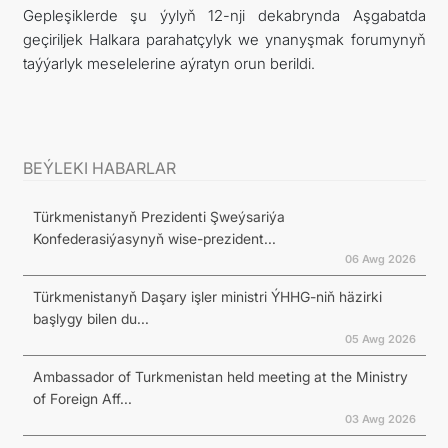
Gepleşiklerde şu ýylyň 12-nji dekabrynda Aşgabatda
geçiriljek Halkara parahatçylyk we ynanyşmak forumynyň
taýýarlyk meselelerine aýratyn orun berildi.
BEÝLEKI HABARLAR
Türkmenistanyň Prezidenti Şweýsariýa
Konfederasiýasynyň wise-prezident...
06 Awg 2026
Türkmenistanyň Daşary işler ministri ÝHHG-niň häzirki
başlygy bilen du...
05 Awg 2026
Ambassador of Turkmenistan held meeting at the Ministry
of Foreign Aff...
03 Awg 2026