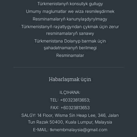
Türkmenistanyň konsullyk gullugy
Umumy maglumatlar we wiza resmileşdirmek
Resminamalaryň kanunylaşdyrylmagy
Türkmenistanyň raýatlygyndan çykmak üçin zerur
resminamalaryň sanawy
Türkmenistana Dolanyp barmak üçin
şahadatnamanyň berilmegi
Resminamalar
Habarlaşmak üçin
ILÇIHANA:
TEL: +60323813653;
FAX: +60323813653
SALGY: 14 Floor, Wisma Sin Heap Lee, 346, Jalan
Tun Razak 50400, Kuala Lumpur, Malaysia
E-MAIL: tkmembmalaysia@gmail.com