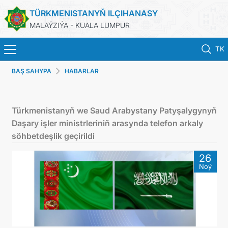
TÜRKMENISTANYŇ ILÇIHANASY
MALAÝZIÝA - KUALA LUMPUR
TK
BAŞ SAHYPA
HABARLAR
BAŞ SAHYPA
HABARLAR
Türkmenistanyň we Saud Arabystany Patyşalygynyň
Daşary işler ministrleriniň arasynda telefon arkaly
TÜRKMENISTAN
söhbetdeşlik geçirildi
26
KONSULLYK HYZMATLARY
Noý
DIM
INVEST TO TURKMENISTAN!