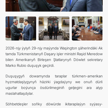
ARAGATNAŞYK
2026-njy ýylyň 29-njy maýynda Waşington şäherindäki Ak
tamda Türkmenistanyň Daşary işler ministri Raşid Meredow
bilen Amerikanyň Birleşen Ştatlarynyň Döwlet sekretary
Marko Rubio duşuşyk geçirdi.
Duşuşygyň dowamynda taraplar türkmen-amerikan
hyzmatdaşlygynyň häzirki ýagdaýyny we onuň dürli
ugurlar boýunça ösdürilmeginiň geljegini ara alyp
maslahatlaşdylar.
Söhbetdeşler soňky döwürde ikitaraplaýyn syýasy-