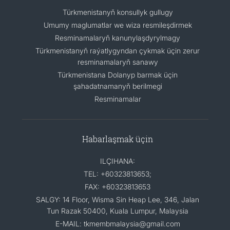
Türkmenistanyň konsullyk gullugy
Umumy maglumatlar we wiza resmileşdirmek
Resminamalaryň kanunylaşdyrylmagy
Türkmenistanyň raýatlygyndan çykmak üçin zerur
resminamalaryň sanawy
Türkmenistana Dolanyp barmak üçin
şahadatnamanyň berilmegi
Resminamalar
Habarlaşmak üçin
ILÇIHANA:
TEL: +60323813653;
FAX: +60323813653
SALGY: 14 Floor, Wisma Sin Heap Lee, 346, Jalan
Tun Razak 50400, Kuala Lumpur, Malaysia
E-MAIL: tkmembmalaysia@gmail.com