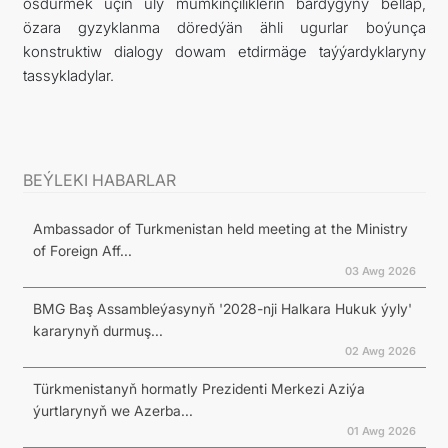
ösdürmek üçin uly mümkinçilikleriň bardygyny belläp,
özara gyzyklanma döredýän ähli ugurlar boýunça
konstruktiw dialogy dowam etdirmäge taýýardyklaryny
tassykladylar.
BEÝLEKI HABARLAR
Ambassador of Turkmenistan held meeting at the Ministry
of Foreign Aff...
03 Awg 2026
BMG Baş Assambleýasynyň '2028-nji Halkara Hukuk ýyly'
kararynyň durmuş...
02 Awg 2026
Türkmenistanyň hormatly Prezidenti Merkezi Aziýa
ýurtlarynyň we Azerba...
01 Awg 2026