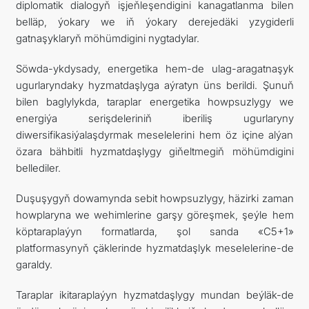
diplomatik dialogyň işjeňleşendigini kanagatlanma bilen
belläp, ýokary we iň ýokary derejedäki yzygiderli
gatnaşyklaryň möhümdigini nygtadylar.
Söwda-ykdysady, energetika hem-de ulag-aragatnaşyk
ugurlaryndaky hyzmatdaşlyga aýratyn üns berildi. Şunuň
bilen baglylykda, taraplar energetika howpsuzlygy we
energiýa serişdeleriniň iberiliş ugurlaryny
diwersifikasiýalaşdyrmak meselelerini hem öz içine alýan
özara bähbitli hyzmatdaşlygy giňeltmegiň möhümdigini
bellediler.
Duşuşygyň dowamynda sebit howpsuzlygy, häzirki zaman
howplaryna we wehimlerine garşy göreşmek, şeýle hem
köptaraplaýyn formatlarda, şol sanda «C5+1»
platformasynyň çäklerinde hyzmatdaşlyk meselelerine-de
garaldy.
Taraplar ikitaraplaýyn hyzmatdaşlygy mundan beýläk-de