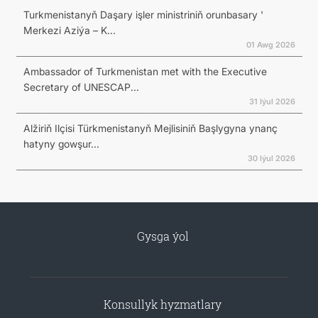
Turkmenistanyň Daşary işler ministriniň orunbasary '
Merkezi Aziýa – K...
01 Awg 2026
Ambassador of Turkmenistan met with the Executive
Secretary of UNESCAP...
31 Iýul 2026
Alžiriň Ilçisi Türkmenistanyň Mejlisiniň Başlygyna ynanç
hatyny gowşur...
30 Iýul 2026
Gysga ýol
Konsullyk hyzmatlary