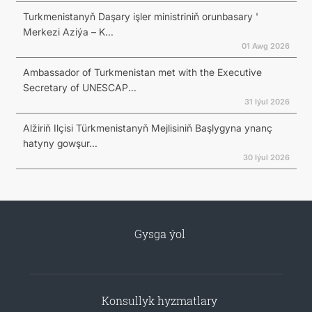
Turkmenistanyň Daşary işler ministriniň orunbasary '
Merkezi Aziýa – K...
01 Awg 2026
Ambassador of Turkmenistan met with the Executive
Secretary of UNESCAP...
31 Iýul 2026
Alžiriň Ilçisi Türkmenistanyň Mejlisiniň Başlygyna ynanç
hatyny gowşur...
30 Iýul 2026
Gysga ýol
Konsullyk hyzmatlary