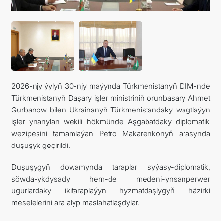
ARAGATNAŞYK
2026-njy ýylyň 30-njy maýynda Türkmenistanyň DIM-nde
Türkmenistanyň Daşary işler ministriniň orunbasary Ahmet
Gurbanow bilen Ukrainanyň Türkmenistandaky wagtlaýyn
işler ynanylan wekili hökmünde Aşgabatdaky diplomatik
wezipesini tamamlaýan Petro Makarenkonyň arasynda
duşuşyk geçirildi.
Duşuşygyň dowamynda taraplar syýasy-diplomatik,
söwda-ykdysady hem-de medeni-ynsanperwer
ugurlardaky ikitaraplaýyn hyzmatdaşlygyň häzirki
meselelerini ara alyp maslahatlaşdylar.