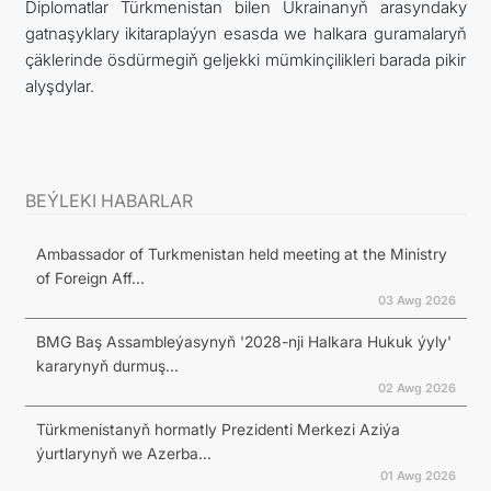
Diplomatlar Türkmenistan bilen Ukrainanyň arasyndaky
gatnaşyklary ikitaraplaýyn esasda we halkara guramalaryň
çäklerinde ösdürmegiň geljekki mümkinçilikleri barada pikir
alyşdylar.
BEÝLEKI HABARLAR
Ambassador of Turkmenistan held meeting at the Ministry
of Foreign Aff...
03 Awg 2026
BMG Baş Assambleýasynyň '2028-nji Halkara Hukuk ýyly'
kararynyň durmuş...
02 Awg 2026
Türkmenistanyň hormatly Prezidenti Merkezi Aziýa
ýurtlarynyň we Azerba...
01 Awg 2026