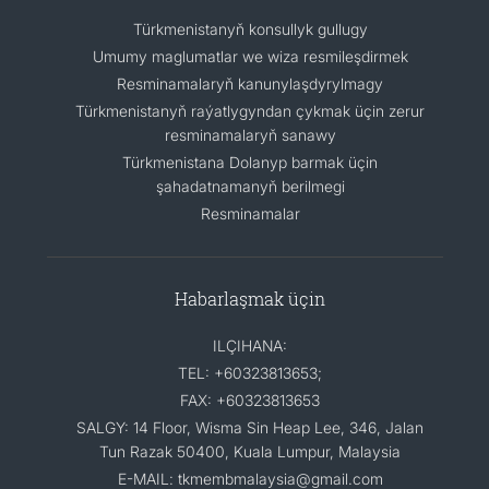
Türkmenistanyň konsullyk gullugy
Umumy maglumatlar we wiza resmileşdirmek
Resminamalaryň kanunylaşdyrylmagy
Türkmenistanyň raýatlygyndan çykmak üçin zerur
resminamalaryň sanawy
Türkmenistana Dolanyp barmak üçin
şahadatnamanyň berilmegi
Resminamalar
Habarlaşmak üçin
ILÇIHANA:
TEL: +60323813653;
FAX: +60323813653
SALGY: 14 Floor, Wisma Sin Heap Lee, 346, Jalan
Tun Razak 50400, Kuala Lumpur, Malaysia
E-MAIL: tkmembmalaysia@gmail.com