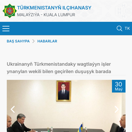
TÜRKMENISTANYŇ ILÇIHANASY
MALAÝZIÝA - KUALA LUMPUR
TK
BAŞ SAHYPA
HABARLAR
BAŞ SAHYPA
HABARLAR
Ukrainanyň Türkmenistandaky wagtlaýyn işler
ynanylan wekili bilen geçirilen duşuşyk barada
TÜRKMENISTAN
30
Maý
KONSULLYK HYZMATLARY
DIM
INVEST TO TURKMENISTAN!