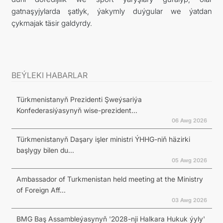
gatnaşyjylarda şatlyk, ýakymly duýgular we ýatdan
çykmajak täsir galdyrdy.
BEÝLEKI HABARLAR
Türkmenistanyň Prezidenti Şweýsariýa
Konfederasiýasynyň wise-prezident...
06 Awg 2026
Türkmenistanyň Daşary işler ministri ÝHHG-niň häzirki
başlygy bilen du...
05 Awg 2026
Ambassador of Turkmenistan held meeting at the Ministry
of Foreign Aff...
03 Awg 2026
BMG Baş Assambleýasynyň '2028-nji Halkara Hukuk ýyly'