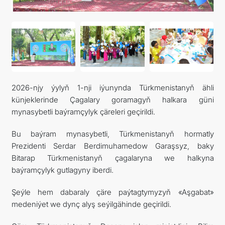
ARAGATNAŞYK
2026-njy ýylyň 1-nji iýunynda Türkmenistanyň ähli
künjeklerinde Çagalary goramagyň halkara güni
mynasybetli baýramçylyk çäreleri geçirildi.
Bu baýram mynasybetli, Türkmenistanyň hormatly
Prezidenti Serdar Berdimuhamedow Garaşsyz, baky
Bitarap Türkmenistanyň çagalaryna we halkyna
baýramçylyk gutlagyny iberdi.
Şeýle hem dabaraly çäre paýtagtymyzyň «Aşgabat»
medeniýet we dynç alyş seýilgähinde geçirildi.