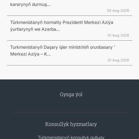
kararynyň durmuş...
02 Awg 2026
Türkmenistanyň hormatly Prezidenti Merkezi Aziýa
ýurtlarynyň we Azerba...
01 Awg 2026
Turkmenistanyň Daşary işler ministriniň orunbasary '
Merkezi Aziýa – K...
01 Awg 2026
Gysga ýol
Konsullyk hyzmatlary
Türkmenistanyň konsullyk gullugy