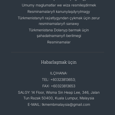
Umumy maglumatlar we wiza resmileşdirmek
Resminamalaryň kanunylaşdyrylmagy
Türkmenistanyň raýatlygyndan çykmak üçin zerur
resminamalaryň sanawy
Türkmenistana Dolanyp barmak üçin
şahadatnamanyň berilmegi
Resminamalar
Habarlaşmak üçin
ILÇIHANA:
TEL: +60323813653;
FAX: +60323813653
SALGY: 14 Floor, Wisma Sin Heap Lee, 346, Jalan
Tun Razak 50400, Kuala Lumpur, Malaysia
E-MAIL: tkmembmalaysia@gmail.com