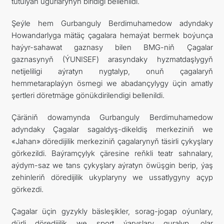
tutulýan ugurlarynyň biridigi bellenildi.
Şeýle hem Gurbanguly Berdimuhamedow adyndaky
Howandarlyga mätäç çagalara hemaýat bermek boýunça
haýyr-sahawat gaznasy bilen BMG-niň Çagalar
gaznasynyň (ÝUNISEF) arasyndaky hyzmatdaşlygyň
netijeliligi aýratyn nygtalyp, onuň çagalaryň
hemmetaraplaýyn ösmegi we abadançylygy üçin amatly
şertleri döretmäge gönükdirilendigi bellenildi.
Çäräniň dowamynda Gurbanguly Berdimuhamedow
adyndaky Çagalar sagaldyş-dikeldiş merkeziniň we
«Jahan» döredijilik merkeziniň çagalarynyň täsirli çykyşlary
görkezildi. Baýramçylyk çäresine reňkli teatr sahnalary,
aýdym-saz we tans çykyşlary aýratyn öwüşgin berip, ýaş
zehinleriň döredijilik ukyplaryny we ussatlygyny açyp
görkezdi.
Çagalar üçin gyzykly bäsleşikler, sorag-jogap oýunlary,
dürli döredijilik we sport ýaryşlary guralyp, olar