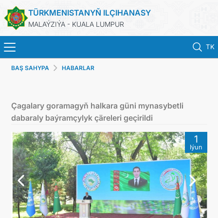
TÜRKMENISTANYŇ ILÇIHANASY
MALAÝZIÝA - KUALA LUMPUR
TK
BAŞ SAHYPA
HABARLAR
BAŞ SAHYPA
HABARLAR
Çagalary goramagyň halkara güni mynasybetli
dabaraly baýramçylyk çäreleri geçirildi
TÜRKMENISTAN
1
Iýun
KONSULLYK HYZMATLARY
DIM
INVEST TO TURKMENISTAN!