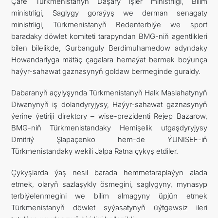
Çäre Türkmenistanyň Daşary işler ministrligi, Bilim
ministrligi, Saglygy goraýyş we derman senagaty
ministrligi, Türkmenistanyň Bedenterbiýe we sport
baradaky döwlet komiteti tarapyndan BMG-niň agentlikleri
bilen bilelikde, Gurbanguly Berdimuhamedow adyndaky
Howandarlyga mätäç çagalara hemaýat bermek boýunça
haýyr-sahawat gaznasynyň goldaw bermeginde guraldy.
Dabaranyň açylyşynda Türkmenistanyň Halk Maslahatynyň
Diwanynyň iş dolandyryjysy, Haýyr-sahawat gaznasynyň
ýerine ýetiriji direktory – wise-prezidenti Rejep Bazarow,
BMG-niň Türkmenistandaky Hemişelik utgaşdyryjysy
Dmitriý Şlapaçenko hem-de ÝUNISEF-iň
Türkmenistandaky wekili Jalpa Ratna çykyş etdiler.
Çykyşlarda ýaş nesil barada hemmetaraplaýyn alada
etmek, olaryň sazlaşykly ösmegini, saglygyny, mynasyp
terbiýelenmegini we bilim almagyny üpjün etmek
Türkmenistanyň döwlet syýasatynyň üýtgewsiz ileri