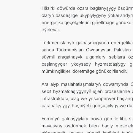
Häzirki döwürde özara baglanyşygy ösdürm
olaryň bäsdeşlige ukyplylygyny ýokarlandyr
energetika geçelgelerini giňeltmäge gönükdir
eýeleýär.
Türkmenistanyň gatnaşmagynda energetika,
sanda Türkmenistan–Owganystan–Pakistan–Hin
süýmli aragatnaşyk ulgamlary sebitara 
başlangyçlar ykdysady hyzmatdaşlygy g
mümkinçilikleri döretmäge gönükdirilendir.
Ara alyp maslahatlaşmalaryň dowamynda
sebit hyzmatdaşlygynyň işjeň proseslerine ç
infrastruktura, ulag we ynsanperwer başlang
parahatçylygy, hoşniýetli goňşuçylygy we du
Forumyň gatnaşyjylary howa gün tertibi, 
maýasyny ösdürmek bilen bagly meselele
giňeltmegiň, ýokary hünärli işgärleri ta