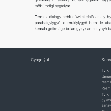
möhümdigi nygtalýar.
Termez dialogy sebit döwletleriniň amal
parahatçylygyň, durnuklylygyň hem-de abad
kemala getirmäge bolan gyzyklanmasynyň ba
Gysga ýol
Kons
Türkm
Umumy
resmi
Resmi
Türkm
çykma
sana