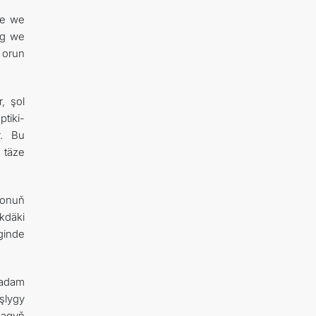
de we
ag we
 orun
, şol
tiki-
r. Bu
 täze
 onuň
kdäki
ginde
 adam
şlygy
magyň