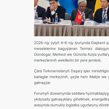
2026-njy ýylyň 4–6-njy iýunynda Daşkent 
meselelerine bagyşlanan Termez dialogyny
Gündogar, Merkezi we Günorta Aziýa ýurtlary
merkezleriniň wekillerini bir ýere jemledi.
Çärä Türkmenistanyň Daşary işler ministrligi
barlaglar merkeziniň, şeýle hem Maliýe we y
gatnaşýar.
Forumyň dowamynda sebitara hyzmatdaşlygy
ykdysady gatnaşyklary giňeltmek, energet
arasynda durnukly logistika ugurlaryny döret