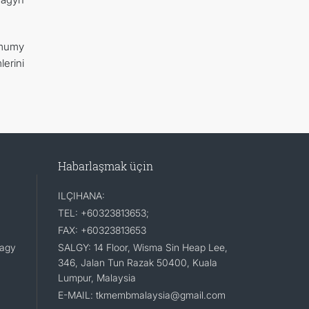
umumy
erini
Habarlaşmak üçin
ILÇIHANA:
TEL: +60323813653;
FAX: +60323813653
lagy
SALGY: 14 Floor, Wisma Sin Heap Lee,
346, Jalan Tun Razak 50400, Kuala
Lumpur, Malaysia
E-MAIL: tkmembmalaysia@gmail.com