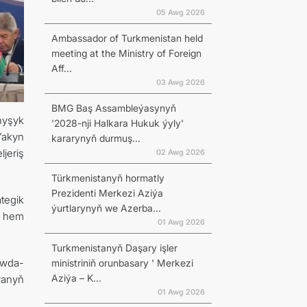
05 Awg 2026
Ambassador of Turkmenistan held
meeting at the Ministry of Foreign
Aff...
03 Awg 2026
BMG Baş Assambleýasynyň
nyşyk
'2028-nji Halkara Hukuk ýyly'
Ýakyn
kararynyň durmuş...
jeriş
02 Awg 2026
Türkmenistanyň hormatly
Prezidenti Merkezi Aziýa
ategik
ýurtlarynyň we Azerba...
i hem
01 Awg 2026
Turkmenistanyň Daşary işler
öwda-
ministriniň orunbasary ' Merkezi
Aziýa – K...
ýanyň
01 Awg 2026