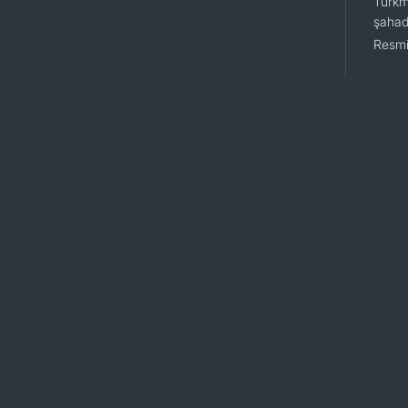
Türkm
şahad
Resmi