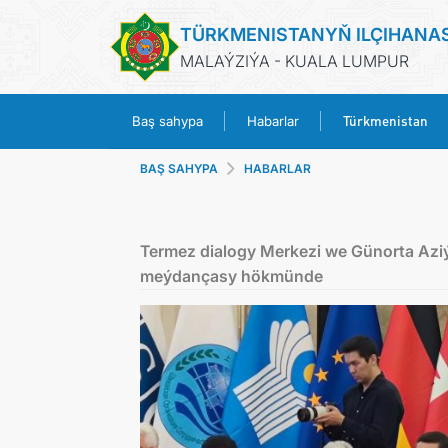
TÜRKMENISTANYŇ ILÇIHANA
MALAÝZIÝA - KUALA LUMPUR
Türkmenistan
Baş sahypa
Habarlar
BAŞ SAHYPA
HABARLAR
Termez dialogy Merkezi we Günorta Az
meýdançasy hökmünde