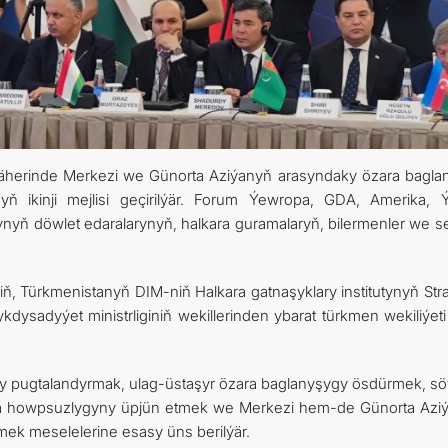
ARAGATNAŞYK
şäherinde Merkezi we Günorta Aziýanyň arasyndaky özara bagla
ň ikinji mejlisi geçirilýär. Forum Ýewropa, GDA, Amerika, 
nyň döwlet edaralarynyň, halkara guramalaryň, bilermenler we sel
niň, Türkmenistanyň DIM-niň Halkara gatnaşyklary institutynyň Str
kdysadyýet ministrliginiň wekillerinden ybarat türkmen wekiliýet
 pugtalandyrmak, ulag-üstaşyr özara baglanyşygy ösdürmek, s
ika howpsuzlygyny üpjün etmek we Merkezi hem-de Günorta Azi
mek meselelerine esasy üns berilýär.