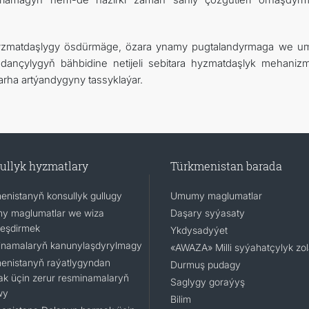
y hyzmatdaşlygy ösdürmäge, özara ynamy pugtalandyrmaga we 
ançylygyň bähbidine netijeli sebitara hyzmatdaşlyk mehanizml
rha artýandygyny tassyklaýar.
ullyk hyzmatlary
Türkmenistan barada
enistanyň konsullyk gullugy
Umumy maglumatlar
 maglumatlar we wiza
Daşary syýasaty
leşdirmek
Ykdysadyýet
namalaryň kanunylaşdyrylmagy
«AWAZA» Milli syýahatçylyk zo
enistanyň raýatlygyndan
Durmuş pudagy
k üçin zerur resminamalaryň
Saglygy goraýyş
wy
Bilim