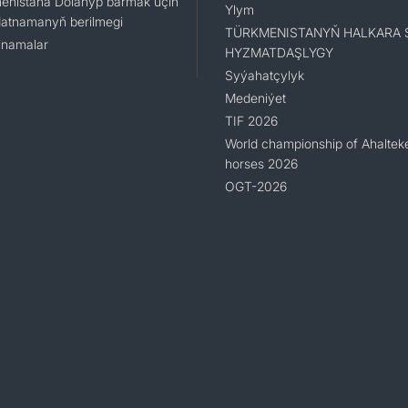
enistana Dolanyp barmak üçin
Ylym
atnamanyň berilmegi
TÜRKMENISTANYŇ HALKARA 
namalar
HYZMATDAŞLYGY
Syýahatçylyk
Medeniýet
TIF 2026
World championship of Ahaltek
horses 2026
OGT-2026