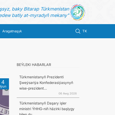
şsyz, baky Bitarap Türkmenistan
dew batly at-myradyň mekany"
Aragatnaşyk
TK
BEÝLEKI HABARLAR
Türkmenistanyň Prezidenti
4
Şweýsariýa Konfederasiýasynyň
Iýun
wise-prezident...
06 Awg 2026
Türkmenistanyň Daşary işler
ministri ÝHHG-niň häzirki başlygy
bilen du...