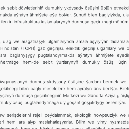
ek sebit döwletleriniň durnukly ykdysady ösüşini üpjün etmek
makda aýratyn ähmiýete eýe bolýar. Şunuň bilen baglylykda, ul
ilen iri infrastruktura taslamalarynyň durmuşa geçirilmegi möhüm
 ulag we aragatnaşyk ulgamlarynda amala aşyrylýan taslamalar
distan (TOPH) gaz geçirijisi, elektrik geçiriji ulgamlary we op
özara baglanyşygy pugtalandyrmakda aýratyn ähmiýete eýedi
iňeltmäge hem-de sebit ýurtlarynyň durnukly ösüşi üçin
 Owganystanyň durmuş-ykdysady ösüşine ýardam bermek we
ekilmegi bilen bagly meselelere hem aýratyn üns berilýär. Bileli
yçlaryň durmuşa geçirilmeginiň Merkezi we Günorta Aziýa giňişli
rnukly ösüşi pugtalandyrmaga uly goşant goşjakdygy bellenilýär.
suw serişdelerini rejeli peýdalanmak, ekologik howpsuzlyk we
ri hem ara alyp maslahatlaşýarlar. Bilim we ylmy hyzmatda
ýýarlamagyň hem-de häzirki zaman sanly çözgütleri ornaşdyr