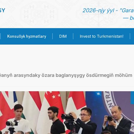
SY
2026-njy ýyl - "Gara
— be
Konsullyk hyzmatlary
DIM
Invest to Turkmenistan!
BAŞ SAHYPA
HABARLAR
iýanyň arasyndaky özara baglanyşygy ösdürmegiň möhüm
TÜRKMENISTAN
KONSULLYK HYZMATLARY
DIM
INVEST TO TURKMENISTAN!