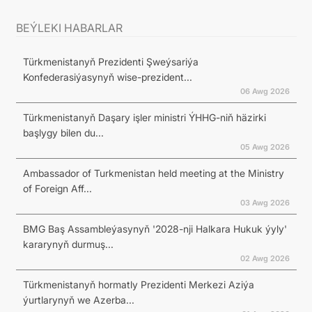
BEÝLEKI HABARLAR
Türkmenistanyň Prezidenti Şweýsariýa
Konfederasiýasynyň wise-prezident...
06 Awg 2026
Türkmenistanyň Daşary işler ministri ÝHHG-niň häzirki
başlygy bilen du...
05 Awg 2026
Ambassador of Turkmenistan held meeting at the Ministry
of Foreign Aff...
03 Awg 2026
BMG Baş Assambleýasynyň '2028-nji Halkara Hukuk ýyly'
kararynyň durmuş...
02 Awg 2026
Türkmenistanyň hormatly Prezidenti Merkezi Aziýa
ýurtlarynyň we Azerba...