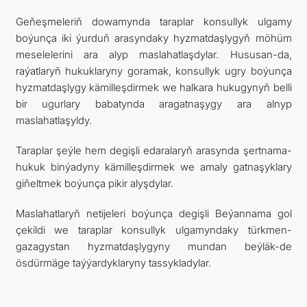
Geňeşmeleriň dowamynda taraplar konsullyk ulgamy
boýunça iki ýurduň arasyndaky hyzmatdaşlygyň möhüm
meselelerini ara alyp maslahatlaşdylar. Hususan-da,
raýatlaryň hukuklaryny goramak, konsullyk ugry boýunça
hyzmatdaşlygy kämilleşdirmek we halkara hukugynyň belli
bir ugurlary babatynda aragatnaşygy ara alnyp
maslahatlaşyldy.
Taraplar şeýle hem degişli edaralaryň arasynda şertnama-
hukuk binýadyny kämilleşdirmek we amaly gatnaşyklary
giňeltmek boýunça pikir alyşdylar.
Maslahatlaryň netijeleri boýunça degişli Beýannama gol
çekildi we taraplar konsullyk ulgamyndaky türkmen-
gazagystan hyzmatdaşlygyny mundan beýläk-de
ösdürmäge taýýardyklaryny tassykladylar.