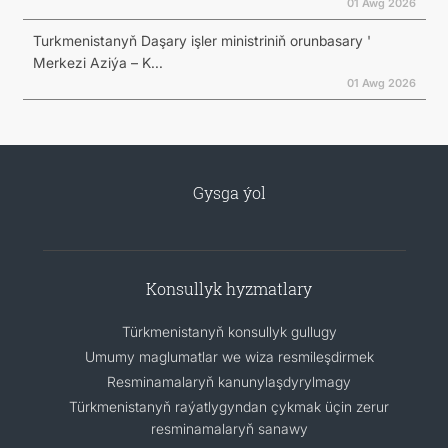
01 Awg 2026
Turkmenistanyň Daşary işler ministriniň orunbasary '
Merkezi Aziýa – K...
01 Awg 2026
Gysga ýol
Konsullyk hyzmatlary
Türkmenistanyň konsullyk gullugy
Umumy maglumatlar we wiza resmileşdirmek
Resminamalaryň kanunylaşdyrylmagy
Türkmenistanyň raýatlygyndan çykmak üçin zerur
resminamalaryň sanawy