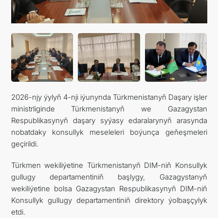
ARAGATNAŞYK
2026-njy ýylyň 4-nji iýunynda Türkmenistanyň Daşary işler
ministrliginde Türkmenistanyň we Gazagystan
Respublikasynyň daşary syýasy edaralarynyň arasynda
nobatdaky konsullyk meseleleri boýunça geňeşmeleri
geçirildi.
Türkmen wekiliýetine Türkmenistanyň DIM-niň Konsullyk
gullugy departamentiniň başlygy, Gazagystanyň
wekiliýetine bolsa Gazagystan Respublikasynyň DIM-niň
Konsullyk gullugy departamentiniň direktory ýolbaşçylyk
etdi.