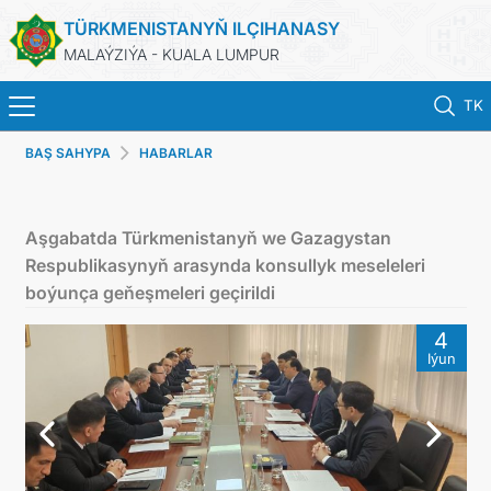
TÜRKMENISTANYŇ ILÇIHANASY
MALAÝZIÝA - KUALA LUMPUR
TK
BAŞ SAHYPA
HABARLAR
BAŞ SAHYPA
HABARLAR
Aşgabatda Türkmenistanyň we Gazagystan
Respublikasynyň arasynda konsullyk meseleleri
TÜRKMENISTAN
boýunça geňeşmeleri geçirildi
4
KONSULLYK HYZMATLARY
Iýun
DIM
INVEST TO TURKMENISTAN!