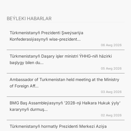
BEÝLEKI HABARLAR
Türkmenistanyň Prezidenti Şweýsariýa
Konfederasiýasynyň wise-prezident...
06 Awg 2026
Türkmenistanyň Daşary işler ministri ÝHHG-niň häzirki
başlygy bilen du...
05 Awg 2026
Ambassador of Turkmenistan held meeting at the Ministry
of Foreign Aff...
03 Awg 2026
BMG Baş Assambleýasynyň '2028-nji Halkara Hukuk ýyly'
kararynyň durmuş...
02 Awg 2026
Türkmenistanyň hormatly Prezidenti Merkezi Aziýa