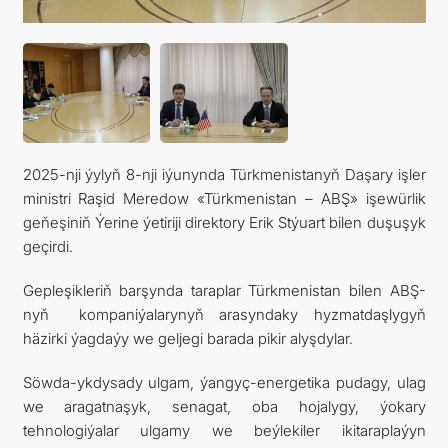
ARAGATNAŞYK
2025-nji ýylyň 8-nji iýunynda Türkmenistanyň Daşary işler
ministri Raşid Meredow «Türkmenistan – ABŞ» işewürlik
geňeşiniň Ýerine ýetiriji direktory Erik Stýuart bilen duşuşyk
geçirdi.
Gepleşikleriň barşynda taraplar Türkmenistan bilen ABŞ-
nyň kompaniýalarynyň arasyndaky hyzmatdaşlygyň
häzirki ýagdaýy we geljegi barada pikir alyşdylar.
Söwda-ykdysady ulgam, ýangyç-energetika pudagy, ulag
we aragatnaşyk, senagat, oba hojalygy, ýokary
tehnologiýalar ulgamy we beýlekiler ikitaraplaýyn