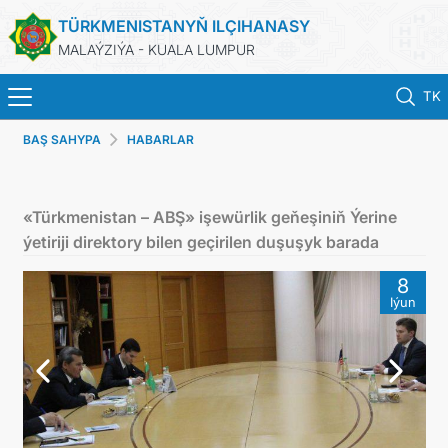
TÜRKMENISTANYŇ ILÇIHANASY
MALAÝZIÝA - KUALA LUMPUR
TK
BAŞ SAHYPA
HABARLAR
BAŞ SAHYPA
HABARLAR
«Türkmenistan – ABŞ» işewürlik geňeşiniň Ýerine
ýetiriji direktory bilen geçirilen duşuşyk barada
TÜRKMENISTAN
8
Iýun
KONSULLYK HYZMATLARY
DIM
INVEST TO TURKMENISTAN!