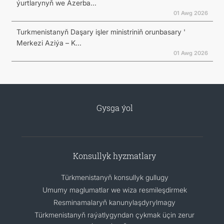
ýurtlarynyň we Azerba...
01 Awg 2026
Turkmenistanyň Daşary işler ministriniň orunbasary '
Merkezi Aziýa – K...
01 Awg 2026
Gysga ýol
Konsullyk hyzmatlary
Türkmenistanyň konsullyk gullugy
Umumy maglumatlar we wiza resmileşdirmek
Resminamalaryň kanunylaşdyrylmagy
Türkmenistanyň raýatlygyndan çykmak üçin zerur