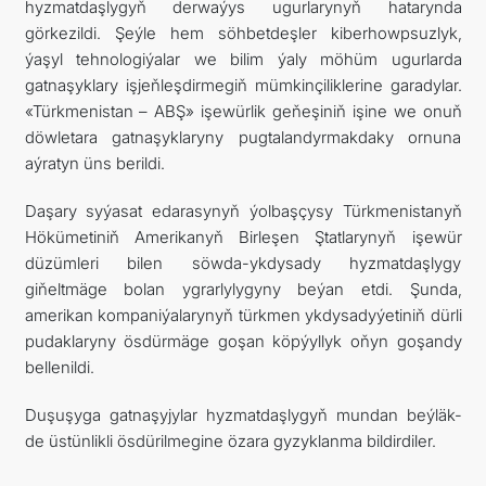
hyzmatdaşlygyň derwaýys ugurlarynyň hatarynda
görkezildi. Şeýle hem söhbetdeşler kiberhowpsuzlyk,
ýaşyl tehnologiýalar we bilim ýaly möhüm ugurlarda
gatnaşyklary işjeňleşdirmegiň mümkinçiliklerine garadylar.
«Türkmenistan – ABŞ» işewürlik geňeşiniň işine we onuň
döwletara gatnaşyklaryny pugtalandyrmakdaky ornuna
aýratyn üns berildi.
Daşary syýasat edarasynyň ýolbaşçysy Türkmenistanyň
Hökümetiniň Amerikanyň Birleşen Ştatlarynyň işewür
düzümleri bilen söwda-ykdysady hyzmatdaşlygy
giňeltmäge bolan ygrarlylygyny beýan etdi. Şunda,
amerikan kompaniýalarynyň türkmen ykdysadyýetiniň dürli
pudaklaryny ösdürmäge goşan köpýyllyk oňyn goşandy
bellenildi.
Duşuşyga gatnaşyjylar hyzmatdaşlygyň mundan beýläk-
de üstünlikli ösdürilmegine özara gyzyklanma bildirdiler.