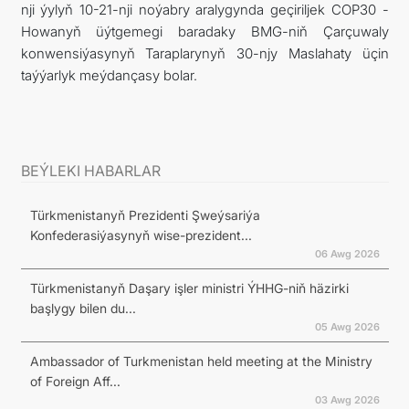
nji ýylyň 10-21-nji noýabry aralygynda geçiriljek COP30 -
Howanyň üýtgemegi baradaky BMG-niň Çarçuwaly
konwensiýasynyň Taraplarynyň 30-njy Maslahaty üçin
taýýarlyk meýdançasy bolar.
BEÝLEKI HABARLAR
Türkmenistanyň Prezidenti Şweýsariýa
Konfederasiýasynyň wise-prezident...
06 Awg 2026
Türkmenistanyň Daşary işler ministri ÝHHG-niň häzirki
başlygy bilen du...
05 Awg 2026
Ambassador of Turkmenistan held meeting at the Ministry
of Foreign Aff...
03 Awg 2026