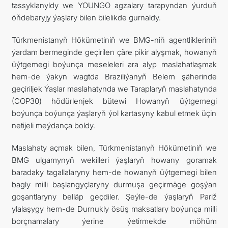
tassyklanyldy we YOUNGO agzalary tarapyndan ýurduň
öňdebaryjy ýaşlary bilen bilelikde gurnaldy.
Türkmenistanyň Hökümetiniň we BMG-niň agentlikleriniň
ýardam bermeginde geçirilen çäre pikir alyşmak, howanyň
üýtgemegi boýunça meseleleri ara alyp maslahatlaşmak
hem-de ýakyn wagtda Braziliýanyň Belem şäherinde
geçiriljek Ýaşlar maslahatynda we Taraplaryň maslahatynda
(COP30) hödürlenjek bütewi Howanyň üýtgemegi
boýunça boýunça ýaşlaryň ýol kartasyny kabul etmek üçin
netijeli meýdança boldy.
Maslahaty açmak bilen, Türkmenistanyň Hökümetiniň we
BMG ulgamynyň wekilleri ýaşlaryň howany goramak
baradaky tagallalaryny hem-de howanyň üýtgemegi bilen
bagly milli başlangyçlaryny durmuşa geçirmäge goşýan
goşantlaryny belläp geçdiler. Şeýle-de ýaşlaryň Pariž
ylalaşygy hem-de Durnukly ösüş maksatlary boýunça milli
borçnamalary ýerine ýetirmekde möhüm