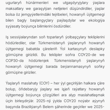
ugurlaryň hünärmenleri we utgaşdyryjylary ýaşlara
maksatlary we garaşylýan netijeleri düşündirdiler, ýaşlar
bolsa öz jemgyýetlerindäki tejribeleri, howanyň üýtgemegi
bilen bagly başlangyçlary paýlaşdylar we ekologiýa
syýasaty boýunça bilimlerini ösdürdiler.
Iş sessiýalaryndan soň toparlaryň ýolbaşçylary tekliplerini
hödürlediler, olar Türkmenistanyň ýaşlarynyň howanyň
üýtgemegi babatda çäreleriň Ýol kartasynyň deslapky
görnüşine girizildi. Bu teklipler soňra COY20-de we
COP30-da hödürlenjek Türkmenistanyň ýaşlarynyň
howanyň üýtgemegi barada beýannamasynyň soňky
görnüşine giriziler.
Ýaşlaryň maslahaty (COY) – her ýyl geçirilýän halkara çäre
bolup, öňdebaryjy ýaşlary we işjeň raýatlary howanyň
üýtgemegi boýunça çözgütleri ara alyp maslahatlaşmak
üçin birleşdirýär. 2025-nji ýylda COY20 noýabr aýynyň
başynda Braziliýanyň Belem şäherinde geçiriler we 2025-