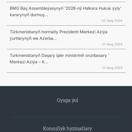
BMG Baş Assambleýasynyň '2028-nji Halkara Hukuk ýyly'
kararynyň durmuş...
02 Awg 2026
Türkmenistanyň hormatly Prezidenti Merkezi Aziýa
ýurtlarynyň we Azerba...
01 Awg 2026
Turkmenistanyň Daşary işler ministriniň orunbasary '
Merkezi Aziýa – K...
01 Awg 2026
Gysga ýol
Konsullyk hyzmatlary