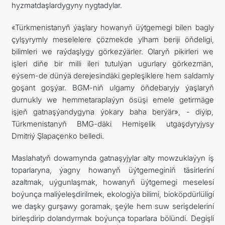
hyzmatdaşlardygyny nygtadylar.
«Türkmenistanyň ýaşlary howanyň üýtgemegi bilen bagly
çylşyrymly meselelere çözmekde ylham beriji öňdeligi,
bilimleri we raýdaşlygy görkezýärler. Olaryň pikirleri we
işleri diňe bir milli ileri tutulýan ugurlary görkezmän,
eýsem-de dünýä derejesindäki gepleşiklere hem saldamly
goşant goşýar. BGM-niň ulgamy öňdebaryjy ýaşlaryň
durnukly we hemmetaraplaýyn ösüşi emele getirmäge
işjeň gatnaşýandygyna ýokary baha berýär», - diýip,
Türkmenistanyň BMG-däki Hemişelik utgaşdyryjysy
Dmitriý Şlapaçenko belledi.
Maslahatyň dowamynda gatnaşyjylar alty mowzuklaýyn iş
toparlaryna, ýagny howanyň üýtgemeginiň täsirlerini
azaltmak, uýgunlaşmak, howanyň üýtgemegi meselesi
boýunça maliýeleşdirilmek, ekologiýa bilimi, bioköpdürlüligi
we daşky gurşawy goramak, şeýle hem suw serişdelerini
birleşdirip dolandyrmak boýunça toparlara bölündi. Degişli