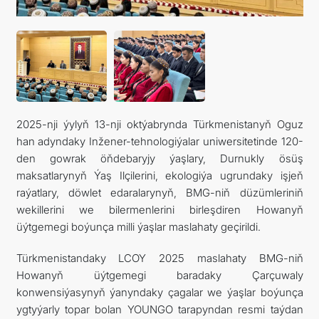
ARAGATNAŞYK
2025-nji ýylyň 13-nji oktýabrynda Türkmenistanyň Oguz
han adyndaky Inžener-tehnologiýalar uniwersitetinde 120-
den gowrak öňdebaryjy ýaşlary, Durnukly ösüş
maksatlarynyň Ýaş Ilçilerini, ekologiýa ugrundaky işjeň
raýatlary, döwlet edaralarynyň, BMG-niň düzümleriniň
wekillerini we bilermenlerini birleşdiren Howanyň
üýtgemegi boýunça milli ýaşlar maslahaty geçirildi.
Türkmenistandaky LCOY 2025 maslahaty BMG-niň
Howanyň üýtgemegi baradaky Çarçuwaly
konwensiýasynyň ýanyndaky çagalar we ýaşlar boýunça
ygtyýarly topar bolan YOUNGO tarapyndan resmi taýdan