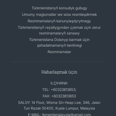
Türkmenistanyň konsullyk gullugy
Umumy maglumatlar we wiza resmileşdirmek
Resminamalaryň kanunylaşdyrylmagy
Türkmenistanyň raýatlygyndan çykmak üçin zerur
resminamalaryň sanawy
Türkmenistana Dolanyp barmak üçin
şahadatnamanyň berilmegi
Resminamalar
Habarlaşmak üçin
ILÇIHANA:
TEL: +60323813653;
FAX: +60323813653
SALGY: 14 Floor, Wisma Sin Heap Lee, 346, Jalan
Tun Razak 50400, Kuala Lumpur, Malaysia
E-MAIL: tkmembmalaysia@gmail.com