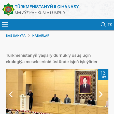
TÜRKMENISTANYŇ ILÇIHANASY
MALAÝZIÝA - KUALA LUMPUR
TK
BAŞ SAHYPA
HABARLAR
BAŞ SAHYPA
HABARLAR
Türkmenistanyň ýaşlary durnukly ösüş üçin
ekologiýa meseleleriniň üstünde işjeň işleýärler
TÜRKMENISTAN
13
Okt
KONSULLYK HYZMATLARY
DIM
INVEST TO TURKMENISTAN!